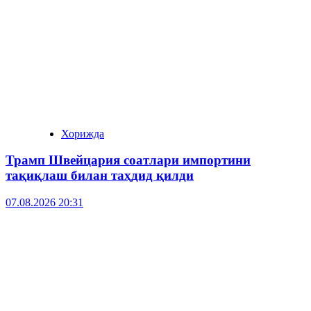
Хорижда
Трамп Швейцария соатлари импортини
тақиқлаш билан таҳдид қилди
07.08.2026 20:31