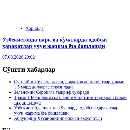
Хорижда
Ўзбекистонда парк ва кўчаларда одобсиз
ҳаракатлар учун жарима ёза бошлашди
07.08.2026 20:02
Сўнгги хабарлар
Сунъий интеллект асосида яратилган хизматлар ҳажми
1,5 млрд долларга етказилади
Зеленский Сербияга ташриф буюради
Трамп Швейцария соатлари импортини тақиқлаш билан
таҳдид қилди
Ўзбекистонда парк ва кўчаларда одобсиз ҳаракатлар
учун жарима ёза бошлашди
Абдуқодир Ҳусановнинг бобоси вафот этди