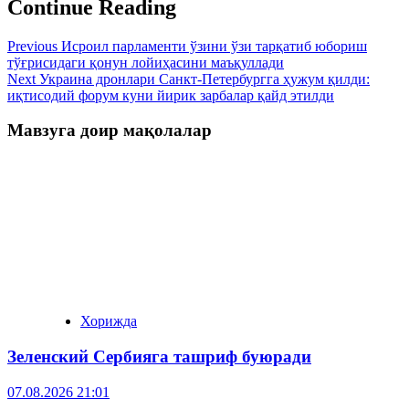
Continue Reading
Previous
Исроил парламенти ўзини ўзи тарқатиб юбориш
тўғрисидаги қонун лойиҳасини маъқуллади
Next
Украина дронлари Санкт-Петербургга ҳужум қилди:
иқтисодий форум куни йирик зарбалар қайд этилди
Мавзуга доир мақолалар
Хорижда
Зеленский Сербияга ташриф буюради
07.08.2026 21:01