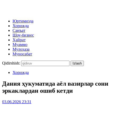
Юртимизда
Хорижда
Санъат
Шоу-бизнес
Ҳайрат
Муаммо
Мулоҳаза
Муносабат
Qidirshish:
Хорижда
Дания ҳукуматида аёл вазирлар сони
эркаклардан ошиб кетди
03.06.2026 23:31