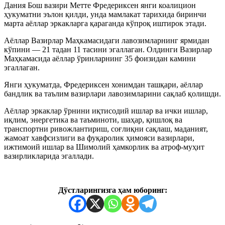
Дания Бош вазири Метте Фредериксен янги коалицион
ҳукуматни эълон қилди, унда мамлакат тарихида биринчи
марта аёллар эркакларга қараганда кўпроқ иштирок этади.
Аёллар Вазирлар Маҳкамасидаги лавозимларнинг ярмидан
кўпини — 21 тадан 11 тасини эгаллаган. Олдинги Вазирлар
Маҳкамасида аёллар ўринларнинг 35 фоизидан камини
эгаллаган.
​Янги ҳукуматда, Фредериксен хонимдан ташқари, аёллар
бандлик ва таълим вазирлари лавозимларини сақлаб қолишди.
Аёллар эркаклар ўрнини иқтисодий ишлар ва ички ишлар,
иқлим, энергетика ва таъминоти, шаҳар, қишлоқ ва
транспортни ривожлантириш, соғлиқни сақлаш, маданият,
жамоат хавфсизлиги ва фуқаролик ҳимояси вазирлари,
ижтимоий ишлар ва Шимолий ҳамкорлик ва атроф-муҳит
вазирликларида эгаллади.
Дўстларингизга ҳам юборинг: