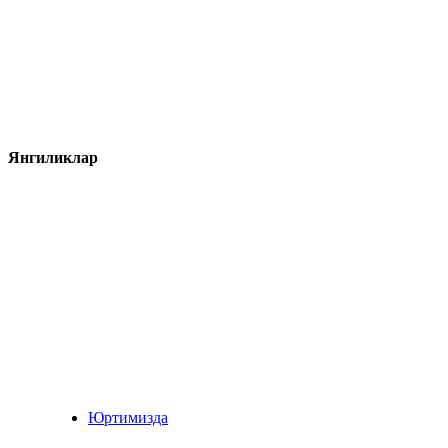
Янгиликлар
Юртимизда