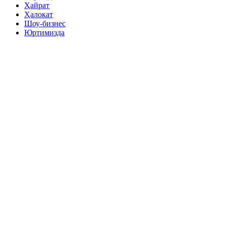
Ҳайрат
Ҳалокат
Шоу-бизнес
Юртимизда