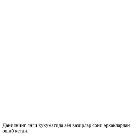
Даниянинг янги ҳукуматида аёл вазирлар сони эркаклардан
ошиб кетди.