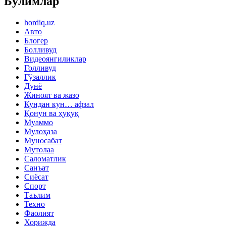
Бўлимлар
hordiq.uz
Авто
Блогер
Болливуд
Видеоянгиликлар
Голливуд
Гўзаллик
Дунё
Жиноят ва жазо
Кундан кун… афзал
Қонун ва ҳуқуқ
Муаммо
Мулоҳаза
Муносабат
Мутолаа
Саломатлик
Санъат
Сиёсат
Спорт
Таълим
Техно
Фаолият
Хорижда