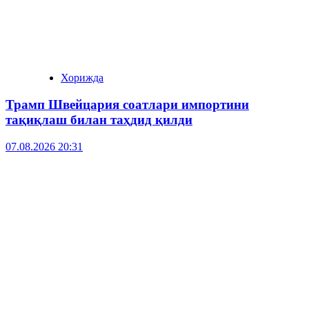
Хорижда
Трамп Швейцария соатлари импортини
тақиқлаш билан таҳдид қилди
07.08.2026 20:31