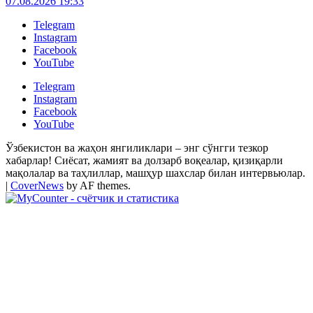
07.08.2026 19:33
Telegram
Instagram
Facebook
YouTube
Telegram
Instagram
Facebook
YouTube
Ўзбекистон ва жаҳон янгиликлари – энг сўнгги тезкор
хабарлар! Сиёсат, жамият ва долзарб воқеалар, қизиқарли
мақолалар ва таҳлиллар, машҳур шахслар билан интервьюлар.
|
CoverNews
by AF themes.