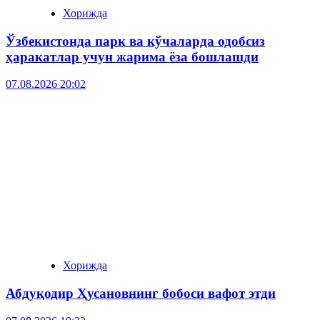
Хорижда
Ўзбекистонда парк ва кўчаларда одобсиз
ҳаракатлар учун жарима ёза бошлашди
07.08.2026 20:02
Хорижда
Абдуқодир Ҳусановнинг бобоси вафот этди