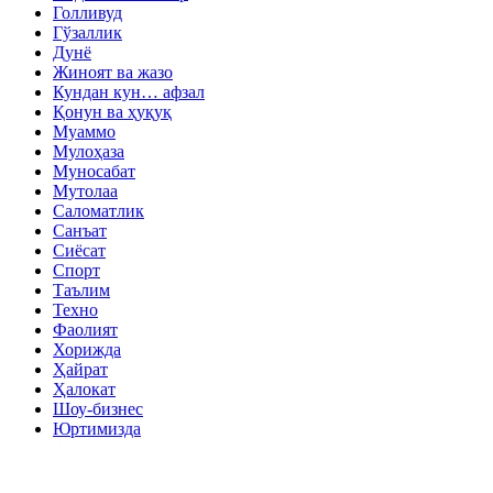
Голливуд
Гўзаллик
Дунё
Жиноят ва жазо
Кундан кун… афзал
Қонун ва ҳуқуқ
Муаммо
Мулоҳаза
Муносабат
Мутолаа
Саломатлик
Санъат
Сиёсат
Спорт
Таълим
Техно
Фаолият
Хорижда
Ҳайрат
Ҳалокат
Шоу-бизнес
Юртимизда