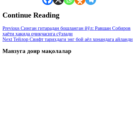
Continue Reading
Previous
Синган гитарадан бошланган йўл: Равшан Собиров
ҳаёти ҳақида очиқчасига сўзлади
Next
Тейлор Свифт тарихдаги энг бой аёл хонандага айланди
Мавзуга доир мақолалар