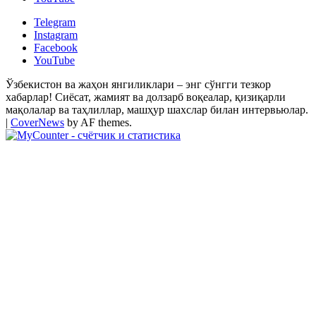
Telegram
Instagram
Facebook
YouTube
Ўзбекистон ва жаҳон янгиликлари – энг сўнгги тезкор
хабарлар! Сиёсат, жамият ва долзарб воқеалар, қизиқарли
мақолалар ва таҳлиллар, машҳур шахслар билан интервьюлар.
|
CoverNews
by AF themes.