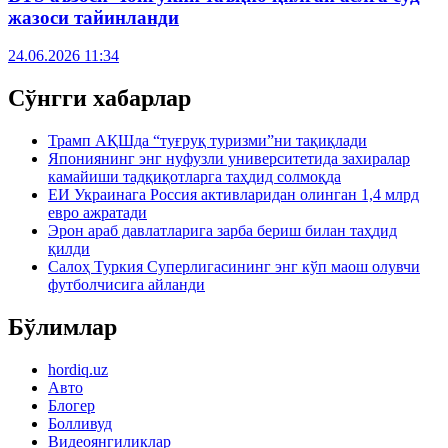
жазоси тайинланди
24.06.2026 11:34
Сўнгги хабарлар
Трамп АҚШда “туғруқ туризми”ни тақиқлади
Япониянинг энг нуфузли университетида захиралар
камайиши тадқиқотларга таҳдид солмоқда
ЕИ Украинага Россия активларидан олинган 1,4 млрд
евро ажратади
Эрон араб давлатларига зарба бериш билан таҳдид
қилди
Салоҳ Туркия Суперлигасининг энг кўп маош олувчи
футболчисига айланди
Бўлимлар
hordiq.uz
Авто
Блогер
Болливуд
Видеоянгиликлар