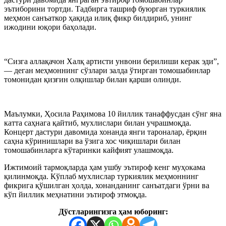
эътиборини тортди. Тадбирга ташриф буюрган туркиялик
меҳмон санъаткор ҳақида илиқ фикр билдириб, унинг
ижодини юқори баҳолади.
“Сизга аллақачон Халқ артисти унвони берилиши керак эди”,
— деган меҳмоннинг сўзлари залда ўтирган томошабинлар
томонидан қизғин олқишлар билан қарши олинди.
Маълумки, Ҳосила Раҳимова 10 йиллик танаффусдан сўнг яна
катта саҳнага қайтиб, мухлислари билан учрашмоқда.
Концерт дастури давомида хонанда янги тароналар, ёрқин
саҳна кўринишлари ва ўзига хос чиқишлари билан
томошабинларга кўтаринки кайфият улашмоқда.
Ижтимоий тармоқларда ҳам ушбу эътироф кенг муҳокама
қилинмоқда. Кўплаб мухлислар туркиялик меҳмоннинг
фикрига қўшилган ҳолда, хонанданинг санъатдаги ўрни ва
кўп йиллик меҳнатини эътироф этмоқда.
Дўстларингизга ҳам юборинг: