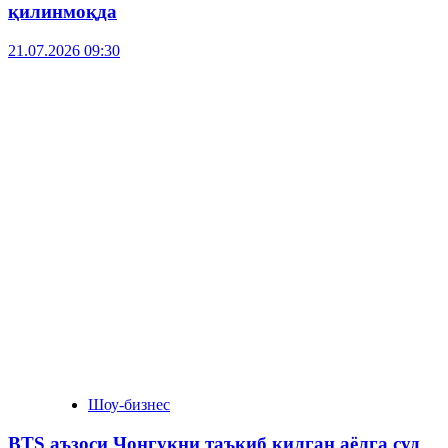
қилинмоқда
21.07.2026 09:30
Шоу-бизнес
BTS аъзоси Чонгукни таъқиб қилган аёлга суд