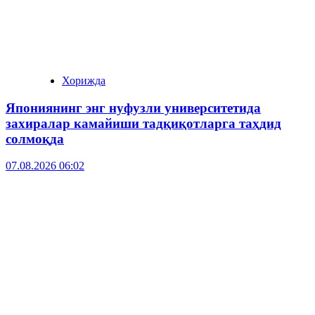
Хорижда
Япониянинг энг нуфузли университетида
захиралар камайиши тадқиқотларга таҳдид
солмоқда
07.08.2026 06:02