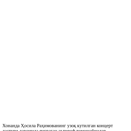
Хонанда Ҳосила Раҳимованинг узоқ кутилган концерт
дастури давомида янграган эътироф томошабинлар