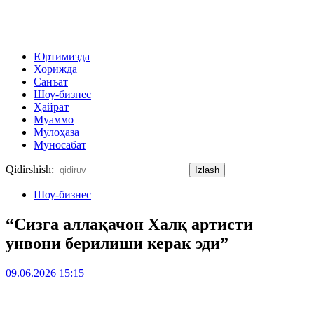
Юртимизда
Хорижда
Санъат
Шоу-бизнес
Ҳайрат
Муаммо
Мулоҳаза
Муносабат
Qidirshish:
Шоу-бизнес
“Сизга аллақачон Халқ артисти
унвони берилиши керак эди”
09.06.2026 15:15