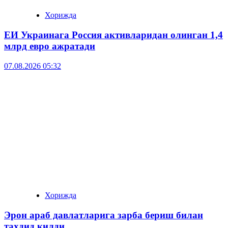
Хорижда
ЕИ Украинага Россия активларидан олинган 1,4
млрд евро ажратади
07.08.2026 05:32
Хорижда
Эрон араб давлатларига зарба бериш билан
таҳдид қилди