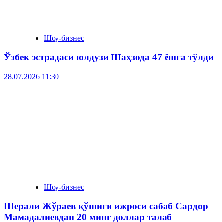
Шоу-бизнес
Ўзбек эстрадаси юлдузи Шаҳзода 47 ёшга тўлди
28.07.2026 11:30
Шоу-бизнес
Шерали Жўраев қўшиғи ижроси сабаб Сардор
Мамадалиевдан 20 минг доллар талаб