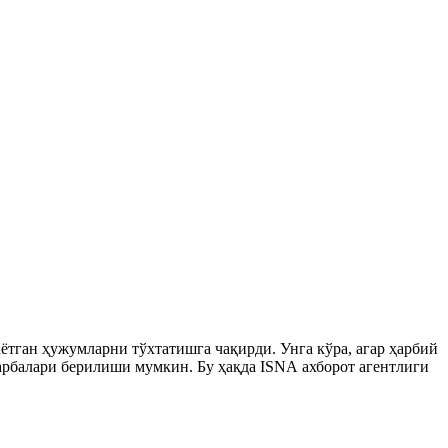
ган ҳужумларни тўхтатишга чақирди. Унга кўра, агар ҳарбий
зарбалари берилиши мумкин. Бу ҳақда ISNА ахборот агентлиги