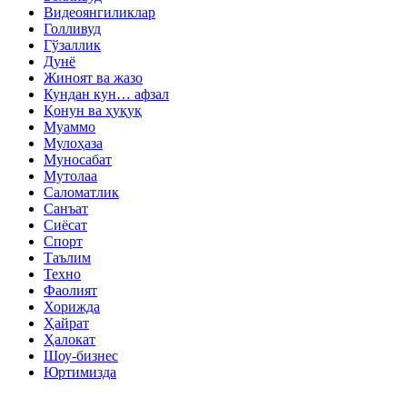
Видеоянгиликлар
Голливуд
Гўзаллик
Дунё
Жиноят ва жазо
Кундан кун… афзал
Қонун ва ҳуқуқ
Муаммо
Мулоҳаза
Муносабат
Мутолаа
Саломатлик
Санъат
Сиёсат
Спорт
Таълим
Техно
Фаолият
Хорижда
Ҳайрат
Ҳалокат
Шоу-бизнес
Юртимизда