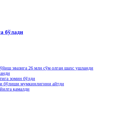
га бўлади
қўйиш эвазига 26 млн сўм олган шахс ушланди
ланди
тига зомин бўлди
ти бўлиши мумкинлигини айтди
йилга қамалди