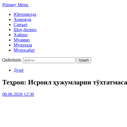
Primary Menu
Юртимизда
Хорижда
Санъат
Шоу-бизнес
Ҳайрат
Муаммо
Мулоҳаза
Муносабат
Qidirshish:
Дунё
Теҳрон: Исроил ҳужумларни тўхтатмаса,
08.06.2026 12:30