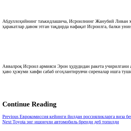
Абдуллоҳийнинг таъкидлашича, Исроилнинг Жанубий Ливан ҳа
ҳаракатлар давом этган тақдирда нафақат Исроилга, балки у
Аввалроқ Исроил армияси Эрон ҳудудидан ракета учирилгани 
ҳаво ҳужуми хавфи сабаб огоҳлантирувчи сиреналар ишга туш
Continue Reading
Previous
Еврокомиссия кейинги йилдан россияликларга виза б
Next
Toyota энг ишончли автомобиль бренди деб топилди