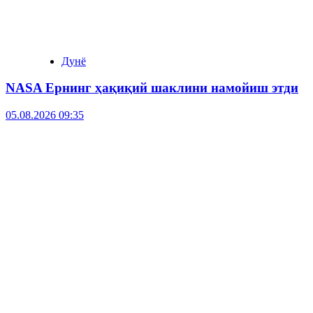
Дунё
NASA Ернинг ҳақиқий шаклини намойиш этди
05.08.2026 09:35