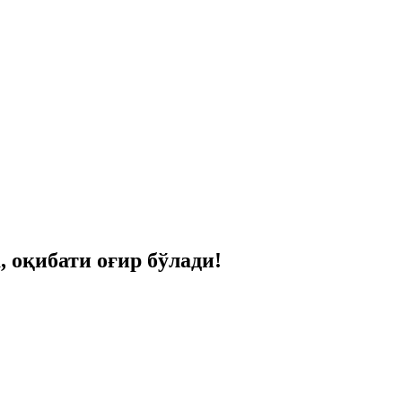
 оқибати оғир бўлади!