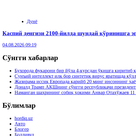
Дунё
Каспий денгизи 2100-йилда шундай кўринишга э
04.08.2026 09:19
Сўнгги хабарлар
Бухорода фуқарони бир йўла 4-курсдан ўқишга киритиб 
Сунъий интеллект илк бор синтетик вирус яратишда қўл
Жазирама иссиқ Европада қарийб 20 минг инсоннинг ҳаё
Доналд Трамп АҚШнинг сўнгги республикачи президен
Наманган шаҳрининг собиқ ҳокими Анвар Отахўжаев 11 
Бўлимлар
hordiq.uz
Авто
Блогер
Болливуд