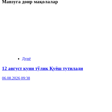
Мавзуга доир мақолалар
Дунё
12 август куни тўлиқ Қуёш тутилади
06.08.2026 09:38