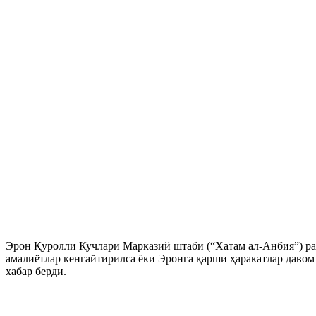
Эрон Қуролли Кучлари Марказий штаби (“Хатам ал-Анбия”) р
амалиётлар кенгайтирилса ёки Эронга қарши ҳаракатлар давом
хабар берди.