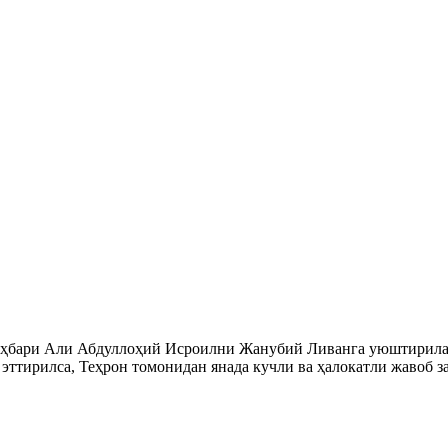
аҳбари Али Абдуллоҳий Исроилни Жанубий Ливанга уюштирилаёт
 эттирилса, Теҳрон томонидан янада кучли ва ҳалокатли жавоб 