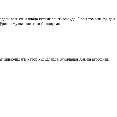
даги вазиятни янада кескинлаштирмоқда. Эрон томони бундай
 кўриши мумкинлигини билдирган.
ат шимолидаги қатор ҳудудларда, жумладан Ҳайфа атрофида