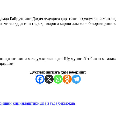
мда Байрутнинг Даҳия ҳудудига қаратилган ҳужумлари минтақа
нинг минтақадаги иттифоқчиларига қарши ҳам жавоб чораларини
аниқланганини маълум қилган эди. Шу муносабат билан мамлак
ирилган.
Дўстларингизга ҳам юборинг:
еришни қийинлаштиришга ваъда бермоқда