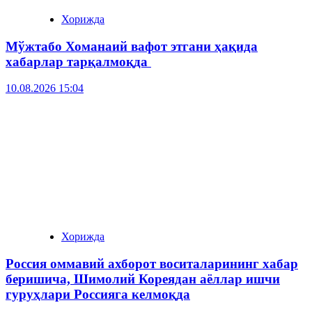
Хорижда
Мўжтабо Хоманаий вафот этгани ҳақида
хабарлар тарқалмоқда
10.08.2026 15:04
Хорижда
Россия оммавий ахборот воситаларининг хабар
беришича, Шимолий Кореядан аёллар ишчи
гуруҳлари Россияга келмоқда