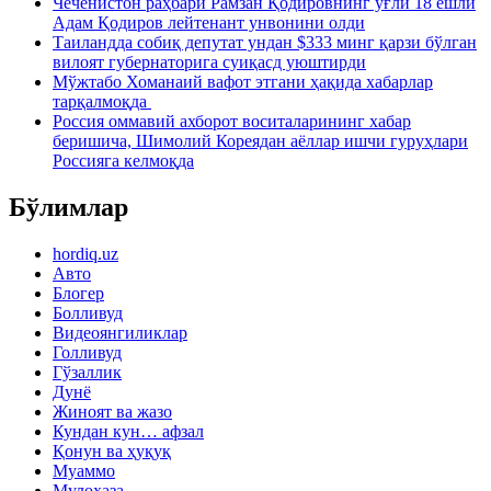
Чеченистон раҳбари Рамзан Қодировнинг ўғли 18 ёшли
Адам Қодиров лейтенант унвонини олди
Таиландда собиқ депутат ундан $333 минг қарзи бўлган
вилоят губернаторига суиқасд уюштирди
Мўжтабо Хоманаий вафот этгани ҳақида хабарлар
тарқалмоқда
Россия оммавий ахборот воситаларининг хабар
беришича, Шимолий Кореядан аёллар ишчи гуруҳлари
Россияга келмоқда
Бўлимлар
hordiq.uz
Авто
Блогер
Болливуд
Видеоянгиликлар
Голливуд
Гўзаллик
Дунё
Жиноят ва жазо
Кундан кун… афзал
Қонун ва ҳуқуқ
Муаммо
Мулоҳаза