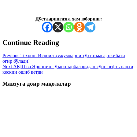
Дўстларингизга ҳам юборинг:
Continue Reading
Previous
Теҳрон: Исроил ҳужумларни тўхтатмаса, оқибати
оғир бўлади!
Next
АҚШ ва Эроннинг ўзаро зарбаларидан сўнг нефть нархи
кескин ошиб кетди
Мавзуга доир мақолалар