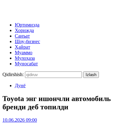
Юртимизда
Хорижда
Санъат
Шоу-бизнес
Ҳайрат
Муаммо
Мулоҳаза
Муносабат
Qidirshish:
Дунё
Toyota энг ишончли автомобиль
бренди деб топилди
10.06.2026 09:00