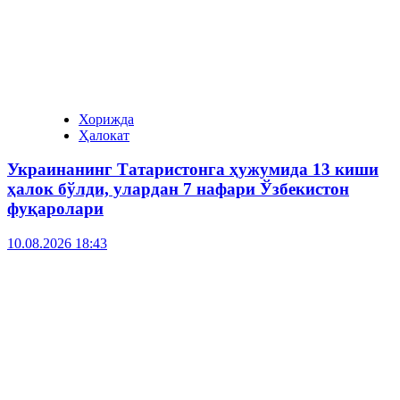
Хорижда
Ҳалокат
Украинанинг Татаристонга ҳужумида 13 киши
ҳалок бўлди, улардан 7 нафари Ўзбекистон
фуқаролари
10.08.2026 18:43