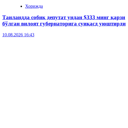
Хорижда
Таиландда собиқ депутат ундан $333 минг қарзи
бўлган вилоят губернаторига суиқасд уюштирди
10.08.2026 16:43