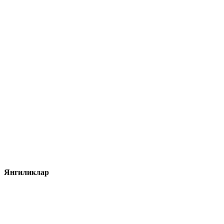
Янгиликлар