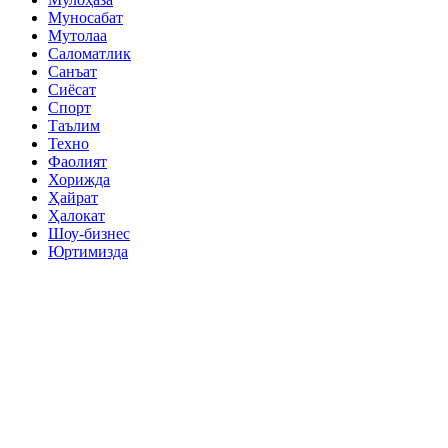
Муносабат
Мутолаа
Саломатлик
Санъат
Сиёсат
Спорт
Таълим
Техно
Фаолият
Хорижда
Ҳайрат
Ҳалокат
Шоу-бизнес
Юртимизда