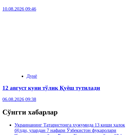
10.08.2026 09:46
Дунё
12 август куни тўлиқ Қуёш тутилади
06.08.2026 09:38
Сўнгги хабарлар
Украинанинг Татаристонга ҳужумида 13 киши ҳалок
бўлди, улардан 7 нафари Ўзбекистон фуқаролари