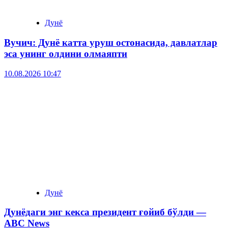
Дунё
Вучич: Дунё катта уруш остонасида, давлатлар
эса унинг олдини олмаяпти
10.08.2026 10:47
Дунё
Дунёдаги энг кекса президент ғойиб бўлди —
ABC News