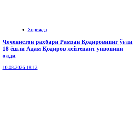
Хорижда
Чеченистон раҳбари Рамзан Қодировнинг ўғли
18 ёшли Адам Қодиров лейтенант унвонини
олди
10.08.2026 18:12