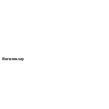
Янгиликлар