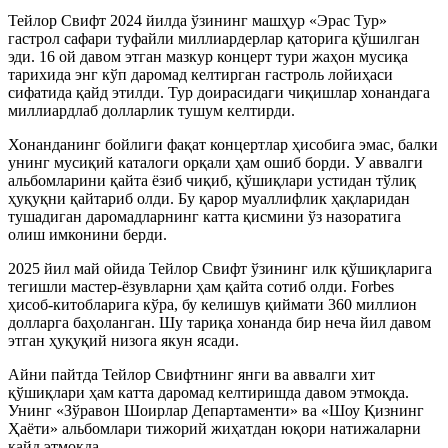
Тейлор Свифт 2024 йилда ўзининг машҳур «Эрас Тур»
гастрол сафари туфайли миллиардерлар қаторига қўшилган
эди. 16 ой давом этган мазкур концерт тури жаҳон мусиқа
тарихида энг кўп даромад келтирган гастроль лойиҳаси
сифатида қайд этилди. Тур доирасидаги чиқишлар хонандага
миллиардлаб долларлик тушум келтирди.
Хонанданинг бойлиги фақат концертлар ҳисобига эмас, балки
унинг мусиқий каталоги орқали ҳам ошиб борди. У аввалги
альбомларини қайта ёзиб чиқиб, қўшиқлари устидан тўлиқ
ҳуқуқни қайтариб олди. Бу қарор муаллифлик ҳақларидан
тушадиган даромадларнинг катта қисмини ўз назоратига
олиш имконини берди.
2025 йил май ойида Тейлор Свифт ўзининг илк қўшиқларига
тегишли мастер-ёзувларни ҳам қайта сотиб олди. Forbes
ҳисоб-китобларига кўра, бу келишув қиймати 360 миллион
долларга баҳоланган. Шу тариқа хонанда бир неча йил давом
этган ҳуқуқий низога якун ясади.
Айни пайтда Тейлор Свифтнинг янги ва аввалги хит
қўшиқлари ҳам катта даромад келтиришда давом этмоқда.
Унинг «Зўравон Шоирлар Департаменти» ва «Шоу Қизнинг
Ҳаёти» альбомлари тижорий жиҳатдан юқори натижаларни
қайд этмоқда.