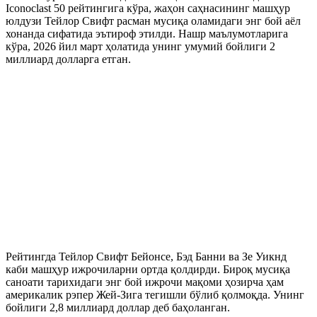
Iconoclast 50 рейтингига кўра, жаҳон саҳнасининг машҳур
юлдузи Тейлор Свифт расман мусиқа оламидаги энг бой аёл
хонанда сифатида эътироф этилди. Нашр маълумотларига
кўра, 2026 йил март ҳолатида унинг умумий бойлиги 2
миллиард долларга етган.
Рейтингда Тейлор Свифт Бейонсе, Бэд Банни ва Зе Уикнд
каби машҳур ижрочиларни ортда қолдирди. Бироқ мусиқа
саноати тарихидаги энг бой ижрочи мақоми ҳозирча ҳам
америкалик рэпер Жей-Зига тегишли бўлиб қолмоқда. Унинг
бойлиги 2,8 миллиард доллар деб баҳоланган.