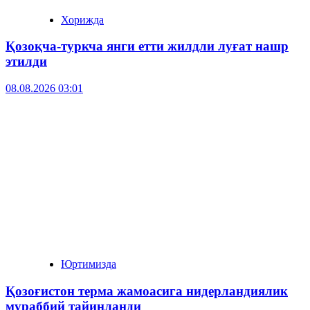
Хорижда
Қозоқча-туркча янги етти жилдли луғат нашр
этилди
08.08.2026 03:01
Юртимизда
Қозоғистон терма жамоасига нидерландиялик
мураббий тайинланди