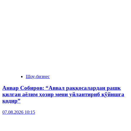
Шоу-бизнес
Анвар Собиров: “Аввал раққосалардан рашк
қилган аёлим ҳозир мени уйлантириб қўйишга
қодир”
07.08.2026 10:15