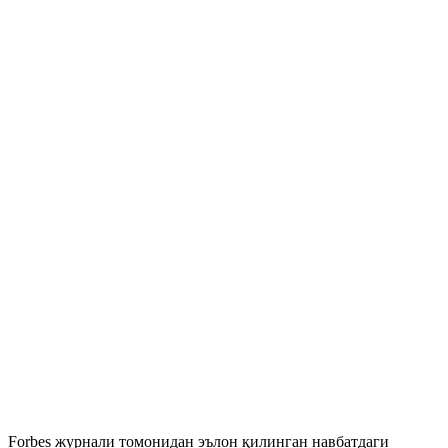
Forbes журнали томонидан эълон қилинган навбатдаги