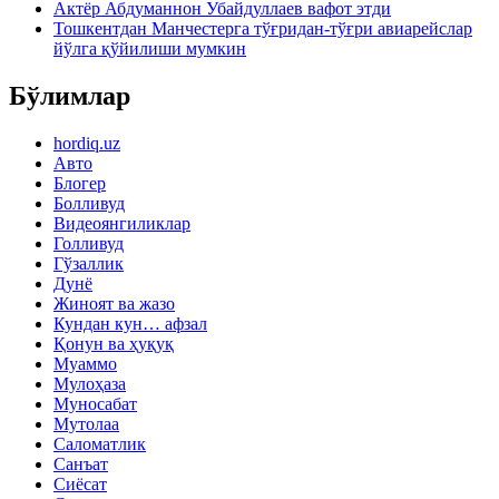
Актёр Абду­маннон Убайдуллаев вафот этди
Тошкентдан Манчестерга тўғридан-тўғри авиарейслар
йўлга қўйилиши мумкин
Бўлимлар
hordiq.uz
Авто
Блогер
Болливуд
Видеоянгиликлар
Голливуд
Гўзаллик
Дунё
Жиноят ва жазо
Кундан кун… афзал
Қонун ва ҳуқуқ
Муаммо
Мулоҳаза
Муносабат
Мутолаа
Саломатлик
Санъат
Сиёсат