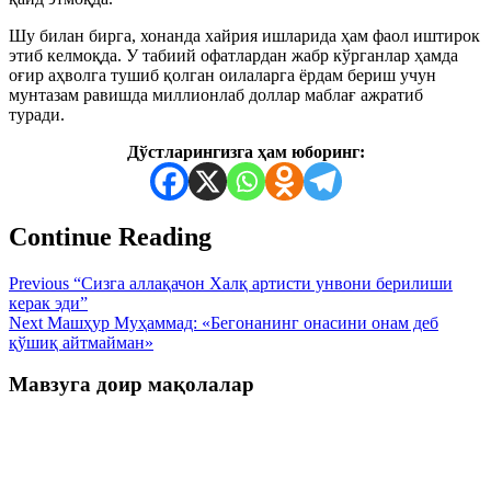
Шу билан бирга, хонанда хайрия ишларида ҳам фаол иштирок
этиб келмоқда. У табиий офатлардан жабр кўрганлар ҳамда
оғир аҳволга тушиб қолган оилаларга ёрдам бериш учун
мунтазам равишда миллионлаб доллар маблағ ажратиб
туради.
Дўстларингизга ҳам юборинг:
Continue Reading
Previous
“Сизга аллақачон Халқ артисти унвони берилиши
керак эди”
Next
Машҳур Муҳаммад: «Бегонанинг онасини онам деб
қўшиқ айтмайман»
Мавзуга доир мақолалар