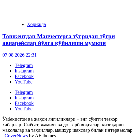
Хорижда
Тошкентдан Манчестерга тўғридан-тўғри
авиарейслар йўлга қўйилиши мумкин
07.08.2026 22:31
Telegram
Instagram
Facebook
YouTube
Telegram
Instagram
Facebook
YouTube
Ўзбекистон ва жаҳон янгиликлари – энг сўнгги тезкор
хабарлар! Сиёсат, жамият ва долзарб воқеалар, қизиқарли
мақолалар ва таҳлиллар, машҳур шахслар билан интервьюлар.
|
CoverNews
by AF themes.