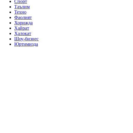
Спорт
Таълим
Техно
Фаолият
Хорижда
Ҳайрат
Ҳалокат
Шоу-бизнес
Юртимизда