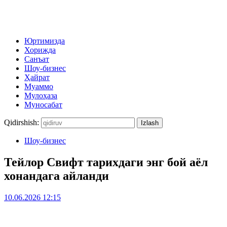
Юртимизда
Хорижда
Санъат
Шоу-бизнес
Ҳайрат
Муаммо
Мулоҳаза
Муносабат
Qidirshish:
Шоу-бизнес
Тейлор Свифт тарихдаги энг бой аёл
хонандага айланди
10.06.2026 12:15