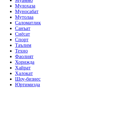
Муаммо
Мулоҳаза
Муносабат
Мутолаа
Саломатлик
Санъат
Сиёсат
Спорт
Таълим
Техно
Фаолият
Хорижда
Ҳайрат
Ҳалокат
Шоу-бизнес
Юртимизда