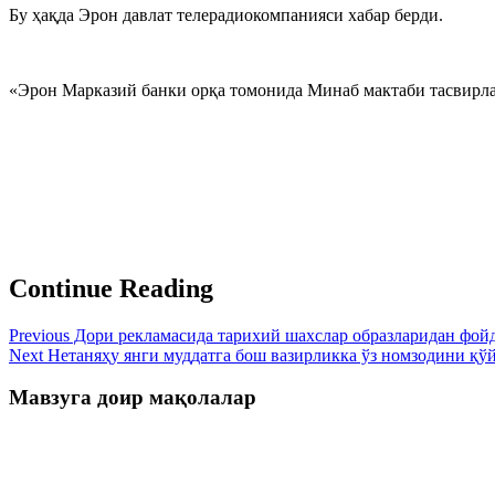
Бу ҳақда Эрон давлат телерадиокомпанияси хабар берди.
«Эрон Марказий банки орқа томонида Минаб мактаби тасвирла
Continue Reading
Previous
Дори рекламасида тарихий шахслар образларидан фойд
Next
Нетаняҳу янги муддатга бош вазирликка ўз номзодини қў
Мавзуга доир мақолалар