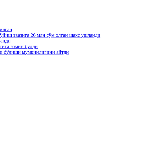
пилган
қўйиш эвазига 26 млн сўм олган шахс ушланди
ланди
тига зомин бўлди
ти бўлиши мумкинлигини айтди