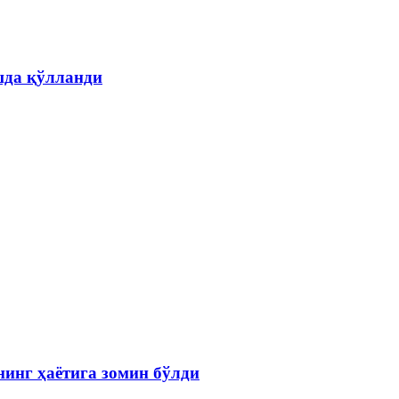
шда қўлланди
инг ҳаётига зомин бўлди