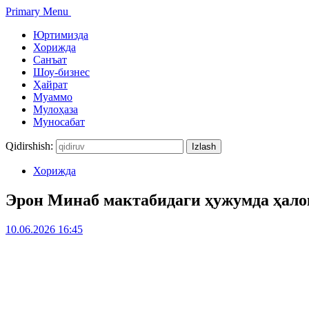
Primary Menu
Юртимизда
Хорижда
Санъат
Шоу-бизнес
Ҳайрат
Муаммо
Мулоҳаза
Муносабат
Qidirshish:
Хорижда
Эрон Минаб мактабидаги ҳужумда ҳало
10.06.2026 16:45