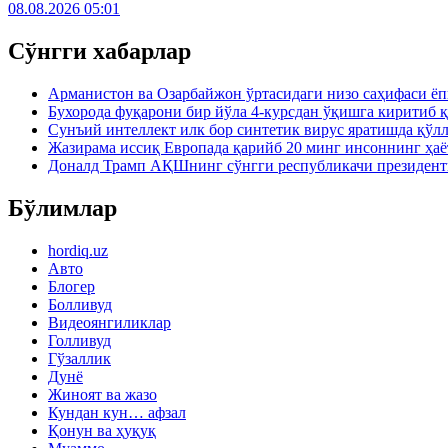
08.08.2026 05:01
Сўнгги хабарлар
Арманистон ва Озарбайжон ўртасидаги низо саҳифаси ё
Бухорода фуқарони бир йўла 4-курсдан ўқишга киритиб 
Сунъий интеллект илк бор синтетик вирус яратишда қўл
Жазирама иссиқ Европада қарийб 20 минг инсоннинг ҳаё
Доналд Трамп АҚШнинг сўнгги республикачи президен
Бўлимлар
hordiq.uz
Авто
Блогер
Болливуд
Видеоянгиликлар
Голливуд
Гўзаллик
Дунё
Жиноят ва жазо
Кундан кун… афзал
Қонун ва ҳуқуқ