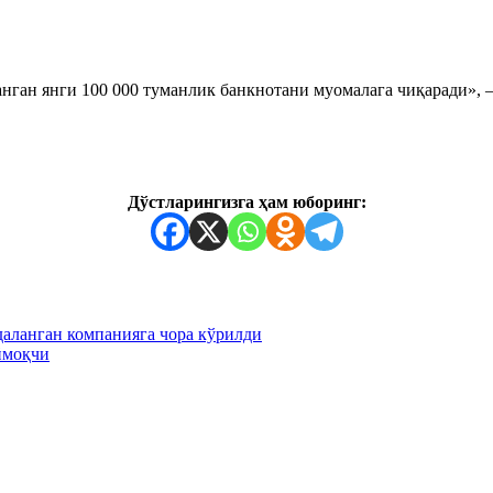
нган янги 100 000 туманлик банкнотани муомалага чиқаради», 
Дўстларингизга ҳам юборинг:
аланган компанияга чора кўрилди
ймоқчи