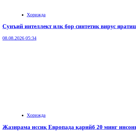
Хорижда
Сунъий интеллект илк бор синтетик вирус ярати
08.08.2026 05:34
Хорижда
Жазирама иссиқ Европада қарийб 20 минг инсонн