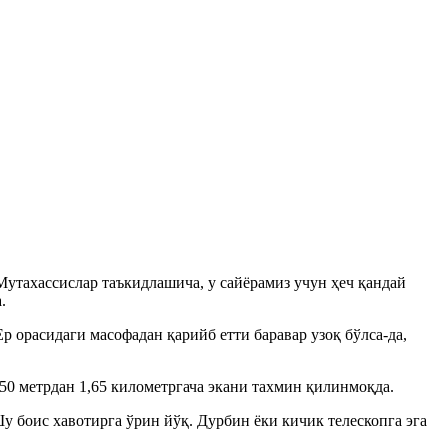
утахассислар таъкидлашича, у сайёрамиз учун ҳеч қандай
.
 орасидаги масофадан қарийб етти баравар узоқ бўлса-да,
50 метрдан 1,65 километргача экани тахмин қилинмоқда.
 боис хавотирга ўрин йўқ. Дурбин ёки кичик телескопга эга