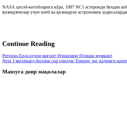
NASA ҳисоб-китобларига кўра, 1997 NC1 астероиди бундан кей
қизиқувчилар учун ноёб ва қизиқарли астрономик ҳодисаларда
Continue Reading
Previous
Ерда кучли магнит бўронлари бўлиши мумкин!
Next
3 миллиард йиллик сир очилди: Ернинг энг қадимги крат
Мавзуга доир мақолалар