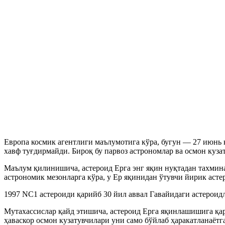
Европа космик агентлиги маълумотига кўра, бугун — 27 июнь 
хавф туғдирмайди. Бироқ бу парвоз астрономлар ва осмон куз
Маълум қилинишича, астероид Ерга энг яқин нуқтадан тахминан
астрономик мезонларга кўра, у Ер яқинидан ўтувчи йирик асте
1997 NC1 астероиди қарийб 30 йил аввал Гавайидаги астероид
Мутахассислар қайд этишича, астероид Ерга яқинлашишига қар
ҳаваскор осмон кузатувчилари уни само бўйлаб ҳаракатланаётг