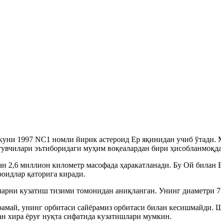
куни 1997 NC1 номли йирик астероид Ер яқинидан учиб ўтади. М
атувчилари эътиборидаги муҳим воқеалардан бири ҳисобланмоқда
 2,6 миллион километр масофада ҳаракатланади. Бу Ой билан Ер
роидлар қаторига киради.
ларни кузатиш тизими томонидан аниқланган. Унинг диаметри 7
амай, унинг орбитаси сайёрамиз орбитаси билан кесишмайди. Шу
ан хира ёруғ нуқта сифатида кузатишлари мумкин.