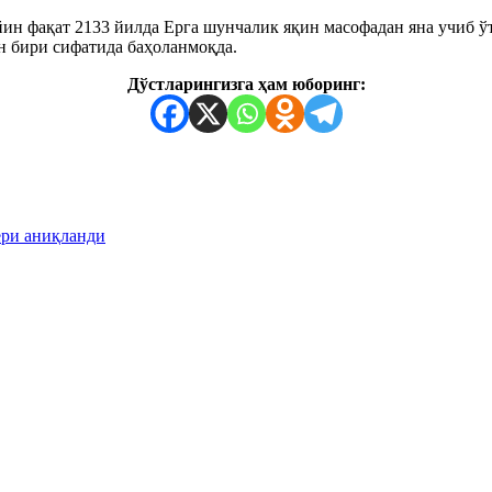
ин фақат 2133 йилда Ерга шунчалик яқин масофадан яна учиб ўт
н бири сифатида баҳоланмоқда.
Дўстларингизга ҳам юборинг:
ери аниқланди