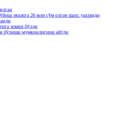
пилган
қўйиш эвазига 26 млн сўм олган шахс ушланди
ланди
тига зомин бўлди
ти бўлиши мумкинлигини айтди