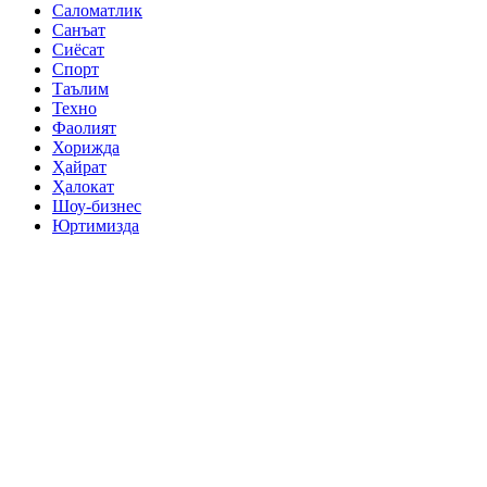
Саломатлик
Санъат
Сиёсат
Спорт
Таълим
Техно
Фаолият
Хорижда
Ҳайрат
Ҳалокат
Шоу-бизнес
Юртимизда