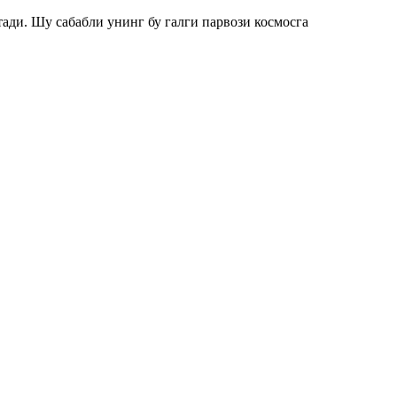
ади. Шу сабабли унинг бу галги парвози космосга