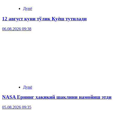
Дунё
12 август куни тўлиқ Қуёш тутилади
06.08.2026 09:38
Дунё
NASA Ернинг ҳақиқий шаклини намойиш этди
05.08.2026 09:35