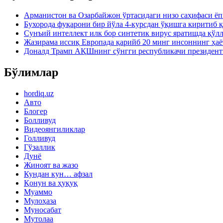
Арманистон ва Озарбайжон ўртасидаги низо саҳифаси ё
Бухорода фуқарони бир йўла 4-курсдан ўқишга киритиб 
Сунъий интеллект илк бор синтетик вирус яратишда қўл
Жазирама иссиқ Европада қарийб 20 минг инсоннинг ҳаё
Доналд Трамп АҚШнинг сўнгги республикачи президен
Бўлимлар
hordiq.uz
Авто
Блогер
Болливуд
Видеоянгиликлар
Голливуд
Гўзаллик
Дунё
Жиноят ва жазо
Кундан кун… афзал
Қонун ва ҳуқуқ
Муаммо
Мулоҳаза
Муносабат
Мутолаа