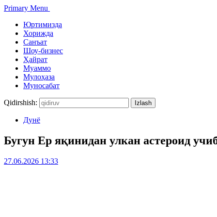
Primary Menu
Юртимизда
Хорижда
Санъат
Шоу-бизнес
Ҳайрат
Муаммо
Мулоҳаза
Муносабат
Qidirshish:
Дунё
Бугун Ер яқинидан улкан астероид учиб
27.06.2026 13:33