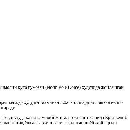
Шимолий қутб гумбази (North Pole Dome) ҳудудида жойлашган
ит мазкур ҳудудга тахминан 3,02 миллиард йил аввал келиб
 киради.
 фақат жуда катта самовий жисмлар улкан тезликда Ерга келиб
илдан ортиқ ёшга эга жинслари сақланган ноёб жойлардан