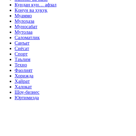
Кундан кун… афзал
Қонун ва ҳуқуқ
Муаммо
Мулоҳаза
Муносабат
Мутолаа
Саломатлик
Санъат
Сиёсат
Спорт
Таълим
Техно
Фаолият
Хорижда
Ҳайрат
Ҳалокат
Шоу-бизнес
Юртимизда