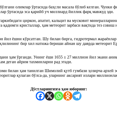
 бўлгани олимлар ўртасида баҳсли масала бўлиб келган. Чунки 
лар ўртасида эса қарийб уч миллиард йиллик фарқ мавжуд эди.
аркибидаги циркон, апатит, кальцит ва мусковит минералларин
га қадимги кристаллар, ҳам метеорит зарбаси вақтида тез совиш
н йил ёшни кўрсатган. Шу билан бирга, гидротермал жараёнлар
ҳлилининг бир хил натижа бериши айнан шу даврда метеорит Е
ани ҳам ўрганди. Унинг ёши 1655 ± 27 миллион йил экани аниқл
кам деган айрим тахминларни рад этади.
оми билан ҳам танилган Шимолий қутб гумбази ҳозирча архей э
оритлар қулаган бўлса-да, уларнинг аксарият излари миллионла
Дўстларингизга ҳам юборинг: