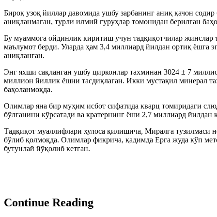
Бироқ узоқ йиллар давомида ушбу зарбанинг аниқ қачон содир
аниқланмаган, турли илмий гуруҳлар томонидан берилган баҳо
Бу муаммога ойдинлик киритиш учун тадқиқотчилар жинслар т
маълумот берди. Уларда ҳам 3,4 миллиард йилдан ортиқ ёшга э
аниқланган.
Энг яхши сақланган ушбу цирконлар тахминан 3024 ± 7 миллио
миллион йиллик ёшни тасдиқлаган. Икки мустақил минерал та
баҳоланмоқда.
Олимлар яна бир муҳим исбот сифатида кварц томиридаги слюд
бўлганини кўрсатади ва кратернинг ёши 2,7 миллиард йилдан 
Тадқиқот муаллифлари хулоса қилишича, Миралга тузилмаси н
бўлиб қолмоқда. Олимлар фикрича, қадимда Ерга жуда кўп мете
бутунлай йўқолиб кетган.
Continue Reading