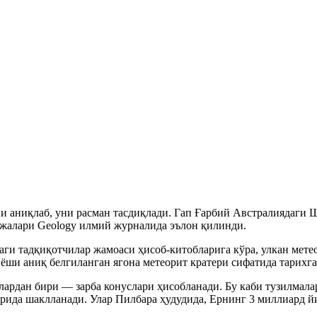
и аниқлаб, уни расман тасдиқлади. Гап Ғарбий Австралиядаги 
ижалари Geology илмий журналида эълон қилинди.
 тадқиқотчилар жамоаси ҳисоб-китобларига кўра, улкан метеор
 ёши аниқ белгиланган ягона метеорит кратери сифатида тарихга
ардан бири — зарба конуслари ҳисобланади. Бу каби тузилмалар
рида шаклланади. Улар Пилбара ҳудудида, Ернинг 3 миллиард й