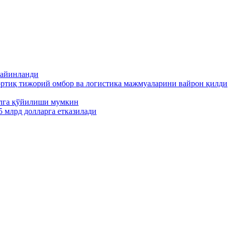
тайинланди
ортиқ тижорий омбор ва логистика мажмуаларини вайрон қилди
ўлга қўйилиши мумкин
5 млрд долларга етказилади