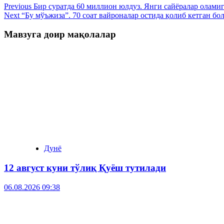
Previous
Бир суратда 60 миллион юлдуз. Янги сайёралар олами
Next
“Бу мўъжиза”. 70 соат вайроналар остида қолиб кетган бо
Мавзуга доир мақолалар
Дунё
12 август куни тўлиқ Қуёш тутилади
06.08.2026 09:38