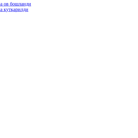
га ов бошланди
ла қутқарилди