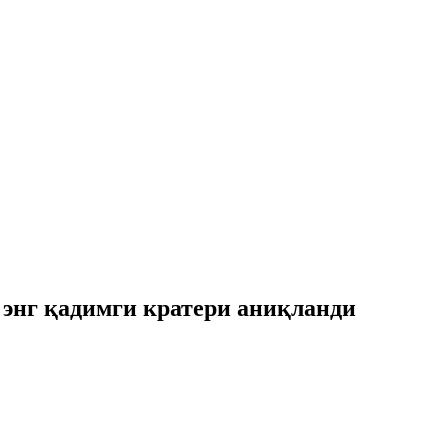
 энг қадимги кратери аниқланди