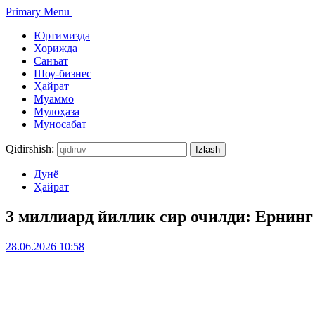
Primary Menu
Юртимизда
Хорижда
Санъат
Шоу-бизнес
Ҳайрат
Муаммо
Мулоҳаза
Муносабат
Qidirshish:
Дунё
Ҳайрат
3 миллиард йиллик сир очилди: Ернинг
28.06.2026 10:58