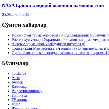
NASA Ернинг ҳақиқий шаклини намойиш этди
05.08.2026 09:35
Сўнгги хабарлар
Қозоғистон терма жамоасига нидерландиялик мураббий 
Россия ҳужумлари Украинада 400 минг квадрат метрдан 
Актёр Абду­маннон Убайдуллаев вафот этди
Тошкентдан Манчестерга тўғридан-тўғри авиарейслар й
Сунъий интеллект асосида яратилган хизматлар ҳажми 1,
Бўлимлар
hordiq.uz
Авто
Блогер
Болливуд
Видеоянгиликлар
Голливуд
Гўзаллик
Дунё
Жиноят ва жазо