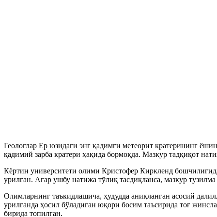
Геологлар Ер юзидаги энг қадимги метеорит кратерининг ёшин
қадимий зарба кратери ҳақида бормоқда. Мазкур тадқиқот нат
Кёртин университети олими Кристофер Киркленд бошчилигидаги
урилган. Агар ушбу натижа тўлиқ тасдиқланса, мазкур тузилма
Олимларнинг таъкидлашича, ҳудудда аниқланган асосий далилл
урилганда ҳосил бўладиган юқори босим таъсирида тоғ жинсла
бирида топилган.