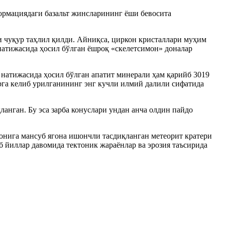
формациядаги базальт жинсларининг ёши бевосита
и чуқур таҳлил қилди. Айниқса, циркон кристаллари муҳим
 натижасида ҳосил бўлган ёшроқ «скелетсимон» доналар
 натижасида ҳосил бўлган апатит минерали ҳам қарийб 3019
рга келиб урилганининг энг кучли илмий далили сифатида
анган. Бу эса зарба конуслари ундан анча олдин пайдо
онига мансуб ягона ишончли тасдиқланган метеорит кратери
б йиллар давомида тектоник жараёнлар ва эрозия таъсирида