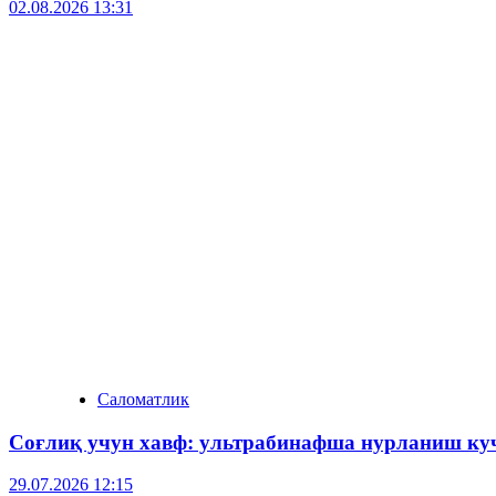
02.08.2026 13:31
Саломатлик
Соғлиқ учун хавф: ультрабинафша нурланиш куч
29.07.2026 12:15