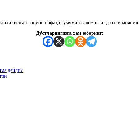
етарли бўлган рацион нафақат умумий саломатлик, балки мияни
Дўстларингизга ҳам юборинг:
има дейди?
тди