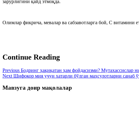
зарурлигини қайд этмоқда.
Олимлар фикрича, мевалар ва сабзавотларга бой, С витамини 
Continue Reading
Previous
Бодринг ҳақиқатан ҳам фойдасизми? Мутахассислар н
Next
Шифокор мия учун хатарли бўлган маҳсулотларни санаб ў
Мавзуга доир мақолалар