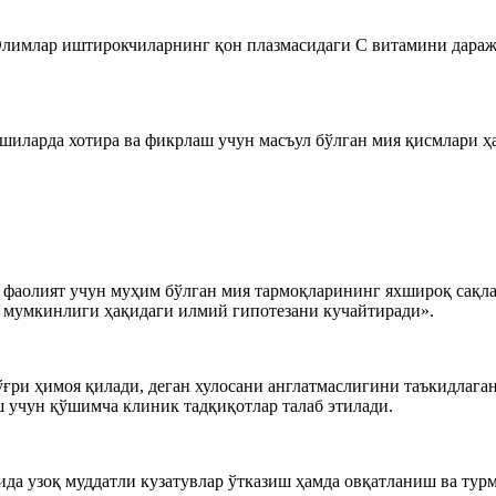
 Олимлар иштирокчиларнинг қон плазмасидаги С витамини дара
шиларда хотира ва фикрлаш учун масъул бўлган мия қисмлари ҳ
 фаолият учун муҳим бўлган мия тармоқларининг яхшироқ сақла
 мумкинлиги ҳақидаги илмий гипотезани кучайтиради».
ри ҳимоя қилади, деган хулосани англатмаслигини таъкидлаган.
 учун қўшимча клиник тадқиқотлар талаб этилади.
ида узоқ муддатли кузатувлар ўтказиш ҳамда овқатланиш ва ту