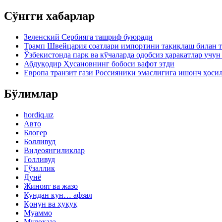
Сўнгги хабарлар
Зеленский Сербияга ташриф буюради
Трамп Швейцария соатлари импортини тақиқлаш билан т
Ўзбекистонда парк ва кўчаларда одобсиз ҳаракатлар учу
Абдуқодир Ҳусановнинг бобоси вафот этди
Европа транзит гази Россияники эмаслигига ишонч ҳоси
Бўлимлар
hordiq.uz
Авто
Блогер
Болливуд
Видеоянгиликлар
Голливуд
Гўзаллик
Дунё
Жиноят ва жазо
Кундан кун… афзал
Қонун ва ҳуқуқ
Муаммо
Мулоҳаза