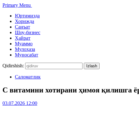
Primary Menu
Юртимизда
Хорижда
Санъат
Шоу-бизнес
Ҳайрат
Муаммо
Мулоҳаза
Муносабат
Qidirshish:
Саломатлик
С витамини хотирани ҳимоя қилишга ё
03.07.2026 12:00