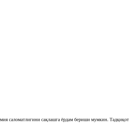
 мия саломатлигини сақлашга ёрдам бериши мумкин. Тадқиқот