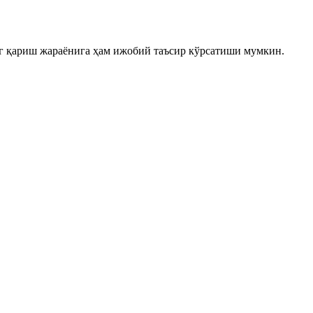
нг қариш жараёнига ҳам ижобий таъсир кўрсатиши мумкин.