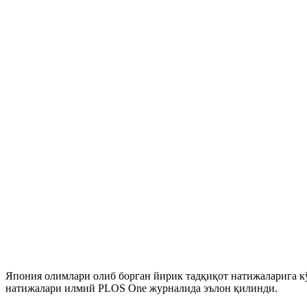
Япония олимлари олиб борган йирик тадқиқот натижаларига к
натижалари илмий PLOS One журналида эълон қилинди.