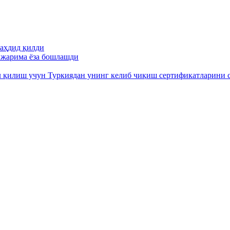
аҳдид қилди
н жарима ёза бошлашди
л қилиш учун Туркиядан унинг келиб чиқиш сертификатларини 