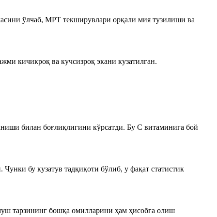
жасини ўлчаб, МРТ текширувлари орқали мия тузилиши ва
ажми кичикроқ ва кучсизроқ экани кузатилган.
ниши билан боғлиқлигини кўрсатди. Бу С витаминига бой
 Чунки бу кузатув тадқиқоти бўлиб, у фақат статистик
рмуш тарзининг бошқа омилларини ҳам ҳисобга олиш