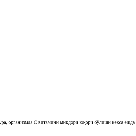
ўра, организмда С витамини миқдори юқори бўлиши кекса ёшда