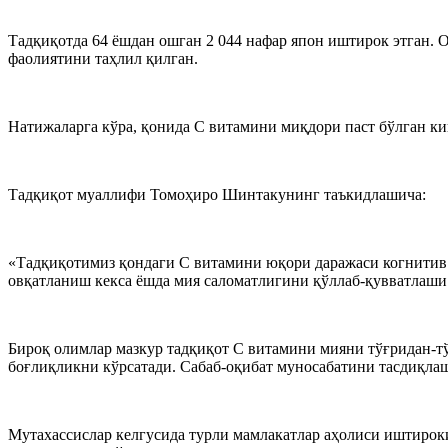
Тадқиқотда 64 ёшдан ошган 2 044 нафар япон иштирок этган.
фаолиятини таҳлил қилган.
Натижаларга кўра, қонида С витамини миқдори паст бўлган ки
Тадқиқот муаллифи Томоҳиро Шинтакунинг таъкидлашича:
«Тадқиқотимиз қондаги С витамини юқори даражаси когнитив
овқатланиш кекса ёшда мия саломатлигини қўллаб-қувватлаши
Бироқ олимлар мазкур тадқиқот С витамини мияни тўғридан-тўғ
боғлиқликни кўрсатади. Сабаб-оқибат муносабатини тасдиқлаш
Мутахассислар келгусида турли мамлакатлар аҳолиси иштирок