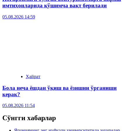
имтиҳонларида қўшимча вақт берилади
05.08.2026 14:59
Ҳайрат
Бола неча ёшдан ўқиш ва ёзишни ўрганиши
керак?
05.08.2026 11:54
Сўнгги хабарлар
Япониянинг энг нуфузли университетида захиралар