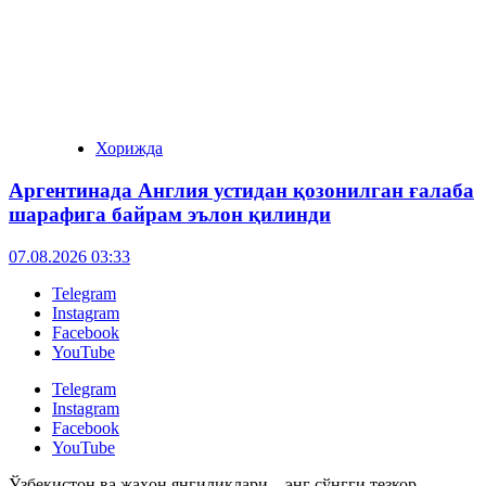
Хорижда
Аргентинада Англия устидан қозонилган ғалаба
шарафига байрам эълон қилинди
07.08.2026 03:33
Telegram
Instagram
Facebook
YouTube
Telegram
Instagram
Facebook
YouTube
Ўзбекистон ва жаҳон янгиликлари – энг сўнгги тезкор