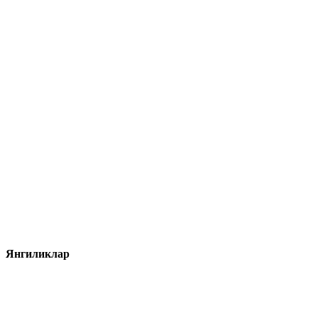
Янгиликлар