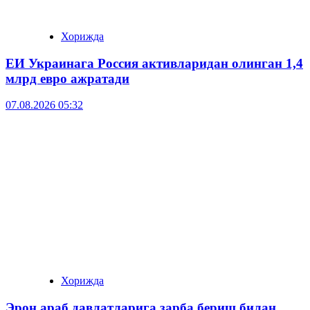
Хорижда
ЕИ Украинага Россия активларидан олинган 1,4
млрд евро ажратади
07.08.2026 05:32
Хорижда
Эрон араб давлатларига зарба бериш билан