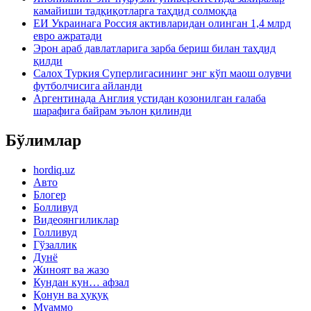
камайиши тадқиқотларга таҳдид солмоқда
ЕИ Украинага Россия активларидан олинган 1,4 млрд
евро ажратади
Эрон араб давлатларига зарба бериш билан таҳдид
қилди
Салоҳ Туркия Суперлигасининг энг кўп маош олувчи
футболчисига айланди
Аргентинада Англия устидан қозонилган ғалаба
шарафига байрам эълон қилинди
Бўлимлар
hordiq.uz
Авто
Блогер
Болливуд
Видеоянгиликлар
Голливуд
Гўзаллик
Дунё
Жиноят ва жазо
Кундан кун… афзал
Қонун ва ҳуқуқ
Муаммо