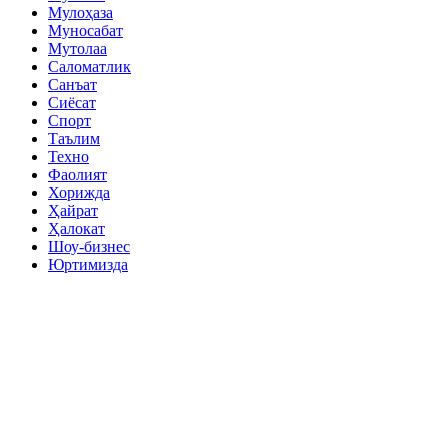
Мулоҳаза
Муносабат
Мутолаа
Саломатлик
Санъат
Сиёсат
Спорт
Таълим
Техно
Фаолият
Хорижда
Ҳайрат
Ҳалокат
Шоу-бизнес
Юртимизда