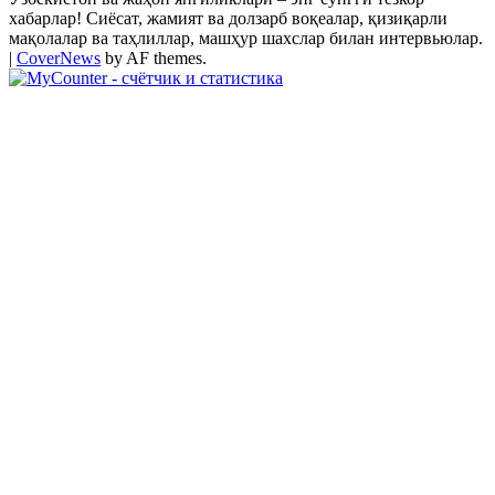
хабарлар! Сиёсат, жамият ва долзарб воқеалар, қизиқарли
мақолалар ва таҳлиллар, машҳур шахслар билан интервьюлар.
|
CoverNews
by AF themes.