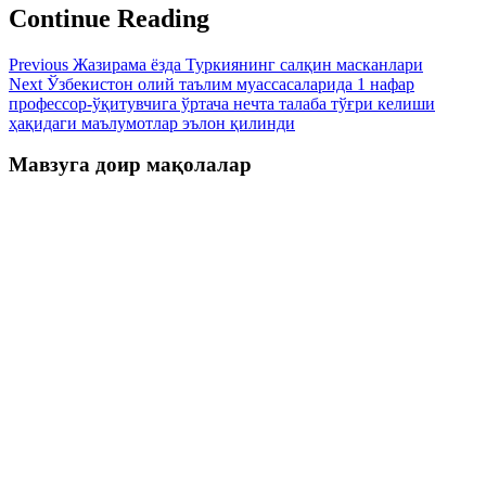
Continue Reading
Previous
Жазирама ёзда Туркиянинг салқин масканлари
Next
Ўзбекистон олий таълим муассасаларида 1 нафар
профессор-ўқитувчига ўртача нечта талаба тўғри келиши
ҳақидаги маълумотлар эълон қилинди
Мавзуга доир мақолалар