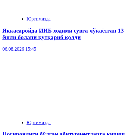
Юртимизда
Яккасаройда ИИБ ходими сувга чўкаётган 13
ёшли болани қутқариб қолди
06.08.2026 15:45
Юртимизда
Ногиронлиги бўлган абитуриентларга кириш