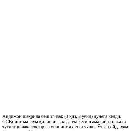
Андижон шаҳрида беш эгизак (3 қиз, 2 ўғил) дунёга келди.
ССВнинг маълум қилишича, кесарча кесиш амалиёти орқали
туғилган чақалоқлар ва онанинг аҳволи яхши. Ўтган ойда ҳам