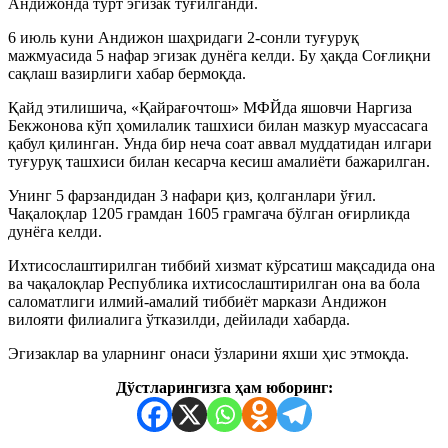
Андижонда тўрт эгизак туғилганди.
6 июль куни Андижон шаҳридаги 2-сонли туғуруқ
мажмуасида 5 нафар эгизак дунёга келди. Бу ҳақда Соғлиқни
сақлаш вазирлиги хабар бермоқда.
Қайд этилишича, «Қайрағочтош» МФЙда яшовчи Наргиза
Бекжонова кўп ҳомилалик ташхиси билан мазкур муассасага
қабул қилинган. Унда бир неча соат аввал муддатидан илгари
туғуруқ ташхиси билан кесарча кесиш амалиёти бажарилган.
Унинг 5 фарзандидан 3 нафари қиз, қолганлари ўғил.
Чақалоқлар 1205 грамдан 1605 грамгача бўлган оғирликда
дунёга келди.
Ихтисослаштирилган тиббий хизмат кўрсатиш мақсадида она
ва чақалоқлар Республика ихтисослаштирилган она ва бола
саломатлиги илмий-амалий тиббиёт маркази Андижон
вилояти филиалига ўтказилди, дейилади хабарда.
Эгизаклар ва уларнинг онаси ўзларини яхши ҳис этмоқда.
Дўстларингизга ҳам юборинг: