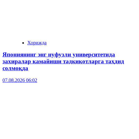
Хорижда
Япониянинг энг нуфузли университетида
захиралар камайиши тадқиқотларга таҳдид
солмоқда
07.08.2026 06:02