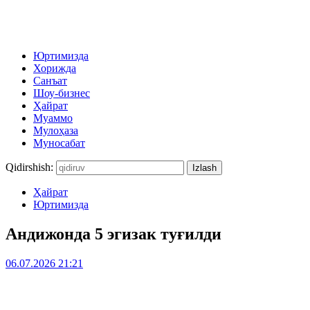
Юртимизда
Хорижда
Санъат
Шоу-бизнес
Ҳайрат
Муаммо
Мулоҳаза
Муносабат
Qidirshish:
Ҳайрат
Юртимизда
Андижонда 5 эгизак туғилди
06.07.2026 21:21