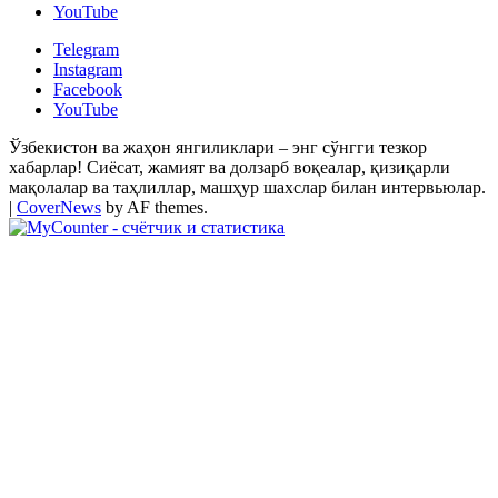
YouTube
Telegram
Instagram
Facebook
YouTube
Ўзбекистон ва жаҳон янгиликлари – энг сўнгги тезкор
хабарлар! Сиёсат, жамият ва долзарб воқеалар, қизиқарли
мақолалар ва таҳлиллар, машҳур шахслар билан интервьюлар.
|
CoverNews
by AF themes.