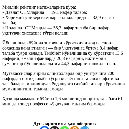
Миллий рейтинг натижаларига кўра:
• Давлат ОТМларида — 19,1 нафар талаба;
• Хорижий университетлар филиалларида — 32,9 нафар
талаба;
• Нодавлат ОТМларда — 55,3 нафар талаба бир нафар
ўқитувчи ҳиссасига тўғри келади.
Йўналишлар бўйича энг яхши кўрсаткич ижод ва спорт
соҳасида қайд этилган — бир ўқитувчига ўртача 8,4 нафар
талаба тўғри келади. Тиббиёт йўналишида бу кўрсаткич 13,6
нафарни, амалий фанларда 26,8 нафарни, ижтимоий-
гуманитар йўналишларда эса 44,3 нафарни ташкил этган.
Мутахассислар айрим олийгоҳларда бир ўқитувчига 200
нафардан ортиқ талаба тўғри келаётгани таълим сифати ва
талабаларга индивидуал ёндашувга салбий таъсир кўрсатиши
мумкинлигини таъкидламоқда.
Ҳозирда мамлакат бўйича 1,6 миллиондан ортиқ талабага 61
мингдан зиёд профессор-ўқитувчи таълим бермоқда.
Дўстларингизга ҳам юборинг: