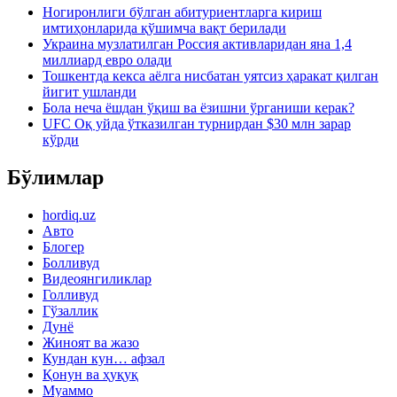
Ногиронлиги бўлган абитуриентларга кириш
имтиҳонларида қўшимча вақт берилади
Украина музлатилган Россия активларидан яна 1,4
миллиард евро олади
Тошкентда кекса аёлга нисбатан уятсиз ҳаракат қилган
йигит ушланди
Бола неча ёшдан ўқиш ва ёзишни ўрганиши керак?
UFC Оқ уйда ўтказилган турнирдан $30 млн зарар
кўрди
Бўлимлар
hordiq.uz
Авто
Блогер
Болливуд
Видеоянгиликлар
Голливуд
Гўзаллик
Дунё
Жиноят ва жазо
Кундан кун… афзал
Қонун ва ҳуқуқ
Муаммо