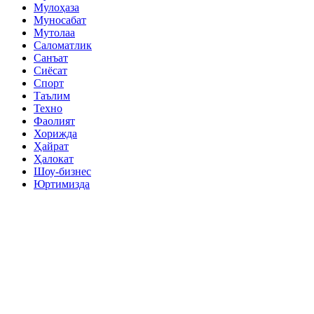
Мулоҳаза
Муносабат
Мутолаа
Саломатлик
Санъат
Сиёсат
Спорт
Таълим
Техно
Фаолият
Хорижда
Ҳайрат
Ҳалокат
Шоу-бизнес
Юртимизда