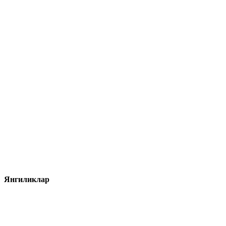
Янгиликлар