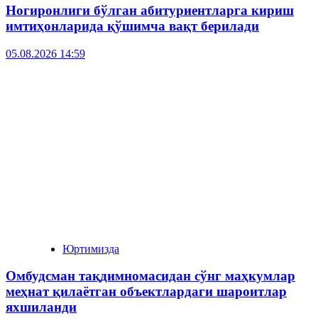
Ногиронлиги бўлган абитуриентларга кириш
имтиҳонларида қўшимча вақт берилади
05.08.2026 14:59
Юртимизда
Омбудсман тақдимномасидан сўнг маҳкумлар
меҳнат қилаётган объектлардаги шароитлар
яхшиланди