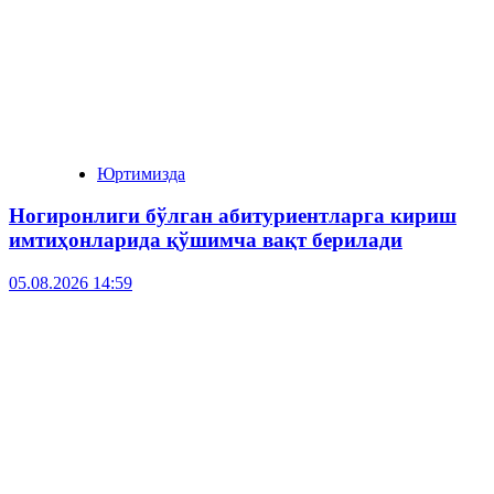
Юртимизда
Ногиронлиги бўлган абитуриентларга кириш
имтиҳонларида қўшимча вақт берилади
05.08.2026 14:59