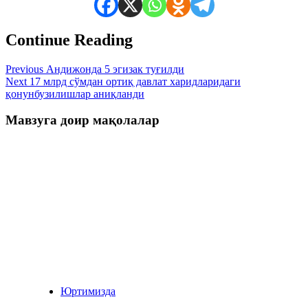
Continue Reading
Previous
Андижонда 5 эгизак туғилди
Next
17 млрд сўмдан ортиқ давлат харидларидаги
қонунбузилишлар аниқланди
Мавзуга доир мақолалар
Юртимизда