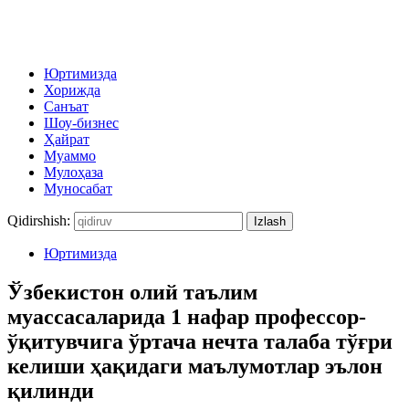
Юртимизда
Хорижда
Санъат
Шоу-бизнес
Ҳайрат
Муаммо
Мулоҳаза
Муносабат
Qidirshish:
Юртимизда
Ўзбекистон олий таълим
муассасаларида 1 нафар профессор-
ўқитувчига ўртача нечта талаба тўғри
келиши ҳақидаги маълумотлар эълон
қилинди