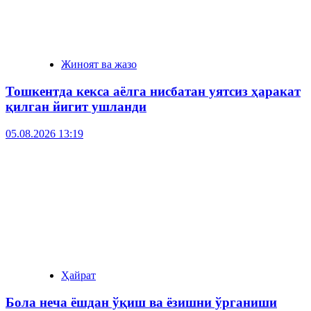
Жиноят ва жазо
Тошкентда кекса аёлга нисбатан уятсиз ҳаракат
қилган йигит ушланди
05.08.2026 13:19
Ҳайрат
Бола неча ёшдан ўқиш ва ёзишни ўрганиши