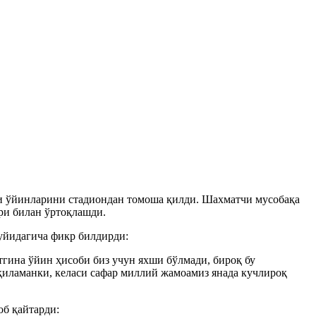
и ўйинларини стадиондан томоша қилди. Шахматчи мусобақа
ри билан ўртоқлашди.
уйидагича фикр билдирди:
тгина ўйин ҳисоби биз учун яхши бўлмади, бироқ бу
қиламанки, келаси сафар миллий жамоамиз янада кучлироқ
об қайтарди: