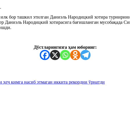
.
 илк бор ташкил этилган Даниэль Народицкий хотира турнирин
ер Даниэль Народицкий хотирасига бағишланган мусобақада Син
ишди.
Дўстларингизга ҳам юборинг:
 ҳеч кимга насиб этмаган иккита рекордни ўрнатди