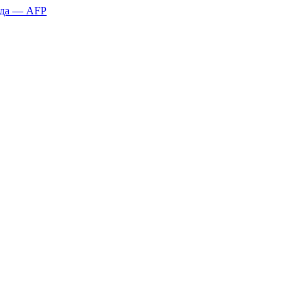
қда — AFP