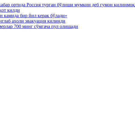
хабар ортида Россия турган бўлиши мумкин деб гумон қилинмо
қот қилди
н камида бир йил керак бўлади»
нглаб аҳоли эвакуация қилинди
мерлар 700 минг сўмгача пул олишади