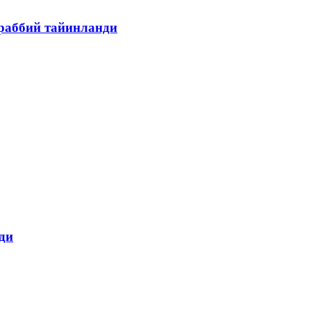
раббий тайинланди
ди