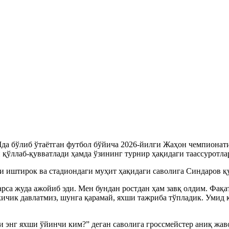
а бўлиб ўтаётган футбол бўйича 2026-йилги Жаҳон чемпионат
қўллаб-қувватлади ҳамда ўзининг турнир ҳақидаги таассуротла
 иштирок ва стадиондаги муҳит ҳақидаги саволига Синдаров қ
арса жуда ажойиб эди. Мен бундан ростдан ҳам завқ олдим. Фақа
ичик давлатмиз, шунга қарамай, яхши тажриба тўпладик. Умид 
 энг яхши ўйинчи ким?” деган саволига гроссмейстер аниқ жав