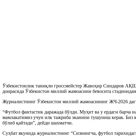
Ўзбекистонлик таниқли гроссмейстер Жавоҳир Синдаров АҚШд
доирасида Ўзбекистон миллий жамоасини бевосита стадиондан 
Журналистнинг Ўзбекистон миллий жамоасининг ЖЧ-2026 даги
“Футбол фантастик даражада бўлди. Муҳит ва у ердаги барча н
мамлакатимиз учун илк тажриба эканини тушуниш керак. Биз к
бўлиб қайтади”, дейди шахматчи.
Суҳбат якунида журналистнинг “Сизнингча, футбол тарихидаги