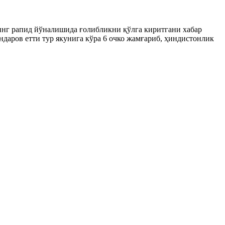
инг рапид йўналишида ғолибликни қўлга киритгани хабар
даров етти тур якунига кўра 6 очко жамғариб, ҳиндистонлик