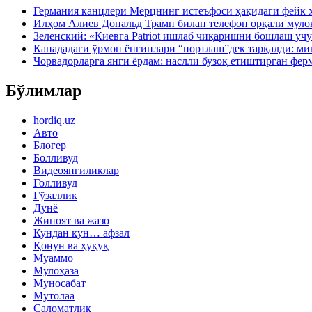
Германия канцлери Мерцнинг истеъфоси ҳақидаги фейк 
Илҳом Алиев Дональд Трамп билан телефон орқали муло
Зеленский: «Киевга Patriot ишлаб чиқаришни бошлаш учу
Канададаги ўрмон ёнғинлари “портлаш”дек тарқалди: ми
Чорвадорларга янги ёрдам: наслли бузоқ етиштирган фер
Бўлимлар
hordiq.uz
Авто
Блогер
Болливуд
Видеоянгиликлар
Голливуд
Гўзаллик
Дунё
Жиноят ва жазо
Кундан кун… афзал
Қонун ва ҳуқуқ
Муаммо
Мулоҳаза
Муносабат
Мутолаа
Саломатлик