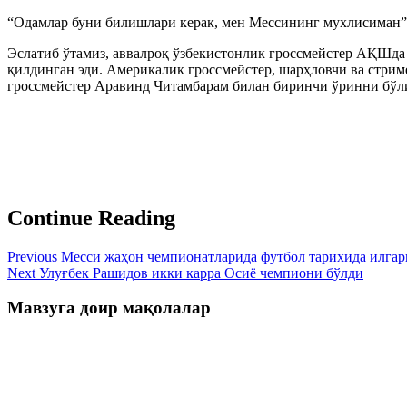
“Одамлар буни билишлари керак, мен Мессининг мухлисиман”
Эслатиб ўтамиз, аввалроқ ўзбекистонлик гроссмейстер АҚШда
қилдинган эди. Америкалик гроссмейстер, шарҳловчи ва стрим
гроссмейстер Аравинд Читамбарам билан биринчи ўринни бўл
Continue Reading
Previous
Месси жаҳон чемпионатларида футбол тарихида илгари
Next
Улуғбек Рашидов икки карра Осиё чемпиони бўлди
Мавзуга доир мақолалар