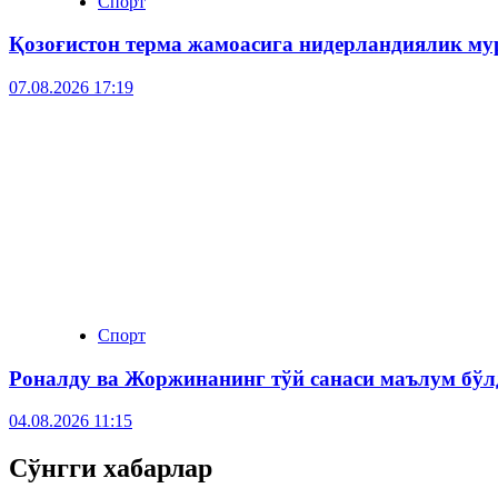
Спорт
Қозоғистон терма жамоасига нидерландиялик му
07.08.2026 17:19
Спорт
Роналду ва Жоржинанинг тўй санаси маълум бўл
04.08.2026 11:15
Сўнгги хабарлар