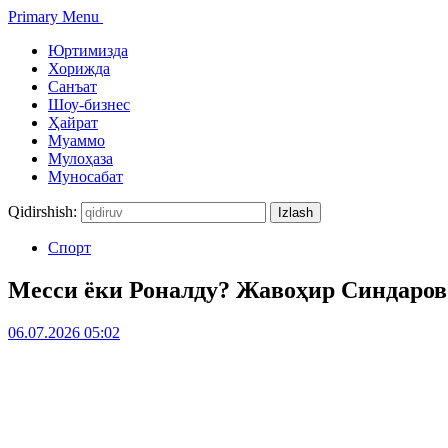
Primary Menu
Юртимизда
Хорижда
Санъат
Шоу-бизнес
Ҳайрат
Муаммо
Мулоҳаза
Муносабат
Qidirshish:
Спорт
Месси ёки Роналду? Жавоҳир Синдаров
06.07.2026 05:02