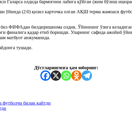
си Галарса олдида бармоғини лабига қўйган (жим бўлиш ишорас
ши ўйинда (2:0) қизил карточка олган АҚШ терма жамоаси фут
лаб биз ФИФАдан билдиришнома олдик. Ўйиннинг ўзига келадига
боги финалига қадар етиб боришди. Уларнинг сафида ажойиб ўй
шам матбуот анжуманида.
йдонга тушади.
Дўстларингизга ҳам юборинг:
а футболчи билан қайтди
тди