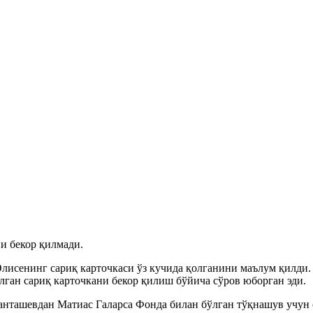
и бекор қилмади.
исенинг сариқ карточкаси ўз кучида қолганини маълум қилди
лган сариқ карточкани бекор қилиш бўйича сўров юборган эди.
нташевдан Матиас Галарса Фонда билан бўлган тўқнашув учун 