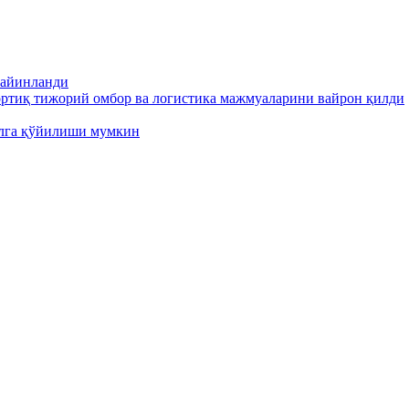
тайинланди
ортиқ тижорий омбор ва логистика мажмуаларини вайрон қилди
ўлга қўйилиши мумкин