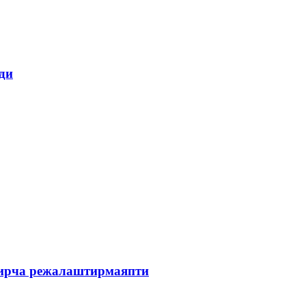
ди
зирча режалаштирмаяпти