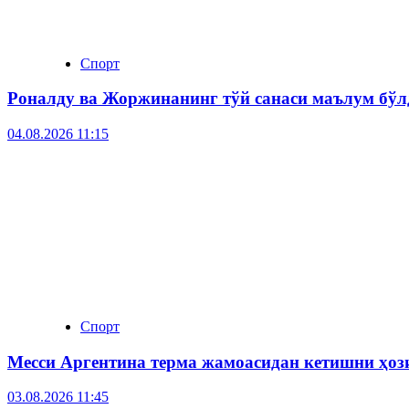
Спорт
Роналду ва Жоржинанинг тўй санаси маълум бўл
04.08.2026 11:15
Спорт
Месси Аргентина терма жамоасидан кетишни ҳо
03.08.2026 11:45