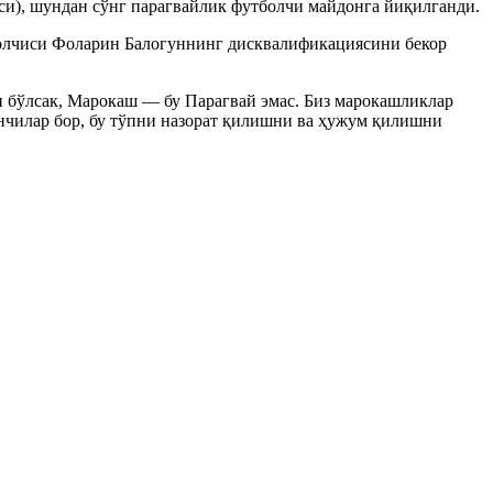
и), шундан сўнг парагвайлик футболчи майдонга йиқилганди.
болчиси Фоларин Балогуннинг дисквалификациясини бекор
н бўлсак, Марокаш — бу Парагвай эмас. Биз марокашликлар
инчилар бор, бу тўпни назорат қилишни ва ҳужум қилишни