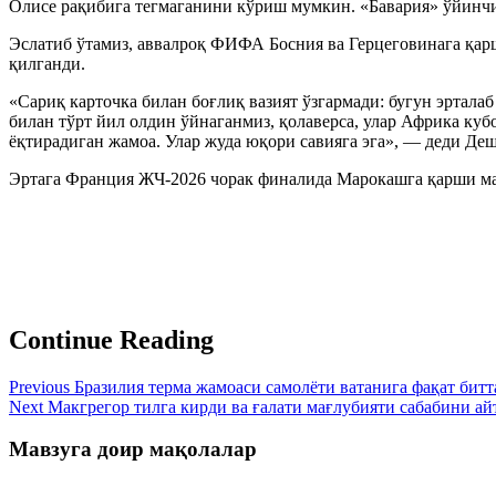
Олисе рақибига тегмаганини кўриш мумкин. «Бавария» ўйинчи
Эслатиб ўтамиз, аввалроқ ФИФА Босния ва Герцеговинага қар
қилганди.
«Сариқ карточка билан боғлиқ вазият ўзгармади: бугун эрта
билан тўрт йил олдин ўйнаганмиз, қолаверса, улар Африка ку
ёқтирадиган жамоа. Улар жуда юқори савияга эга», — деди Де
Эртага Франция ЖЧ-2026 чорак финалида Марокашга қарши ма
Continue Reading
Previous
Бразилия терма жамоаси самолёти ватанига фақат битт
Next
Макгрегор тилга кирди ва ғалати мағлубияти сабабини ай
Мавзуга доир мақолалар