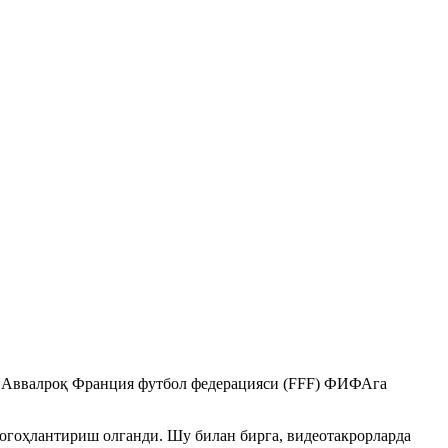
. Аввалроқ Франция футбол федерацияси (FFF) ФИФАга
огоҳлантириш олганди. Шу билан бирга, видеотакрорларда