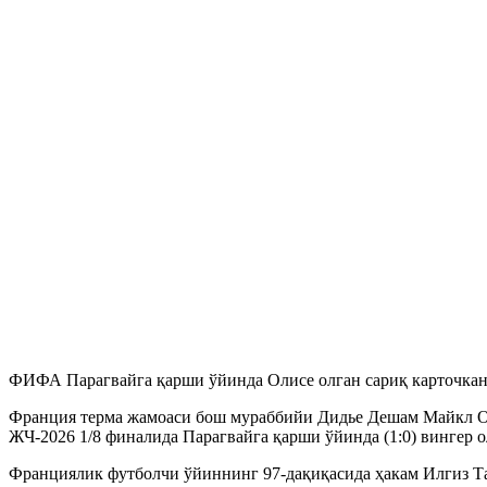
ФИФА Парагвайга қарши ўйинда Олисе олган сариқ карточкан
Франция терма жамоаси бош мураббийи Дидье Дешам Майкл Ол
ЖЧ-2026 1/8 финалида Парагвайга қарши ўйинда (1:0) вингер о
Франциялик футболчи ўйиннинг 97-дақиқасида ҳакам Илгиз Та