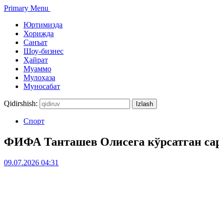
Primary Menu
Юртимизда
Хорижда
Санъат
Шоу-бизнес
Ҳайрат
Муаммо
Мулоҳаза
Муносабат
Qidirshish:
Спорт
ФИФА Танташев Олисега кўрсатган сар
09.07.2026 04:31