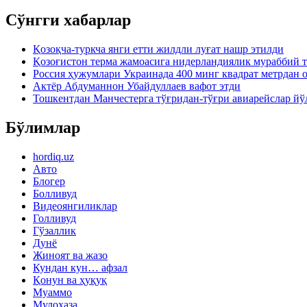
Сўнгги хабарлар
Қозоқча-туркча янги етти жилдли луғат нашр этилди
Қозоғистон терма жамоасига нидерландиялик мураббий 
Россия ҳужумлари Украинада 400 минг квадрат метрдан 
Актёр Абду­маннон Убайдуллаев вафот этди
Тошкентдан Манчестерга тўғридан-тўғри авиарейслар й
Бўлимлар
hordiq.uz
Авто
Блогер
Болливуд
Видеоянгиликлар
Голливуд
Гўзаллик
Дунё
Жиноят ва жазо
Кундан кун… афзал
Қонун ва ҳуқуқ
Муаммо
Мулоҳаза