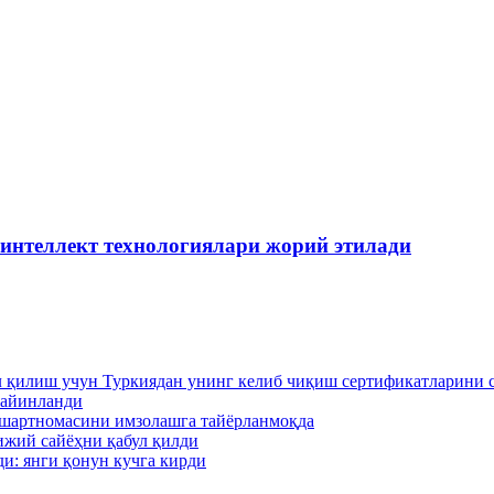
 интеллект технологиялари жорий этилади
л қилиш учун Туркиядан унинг келиб чиқиш сертификатларини 
тайинланди
 шартномасини имзолашга тайёрланмоқда
ижий сайёҳни қабул қилди
и: янги қонун кучга кирди