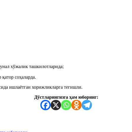
мунал хўжалик ташкилотларида;
 қатор соҳаларда.
сида ишлаётган хорижликларга тегишли.
Дўстларингизга ҳам юборинг: