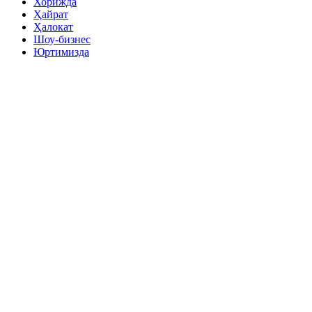
Хорижда
Ҳайрат
Ҳалокат
Шоу-бизнес
Юртимизда