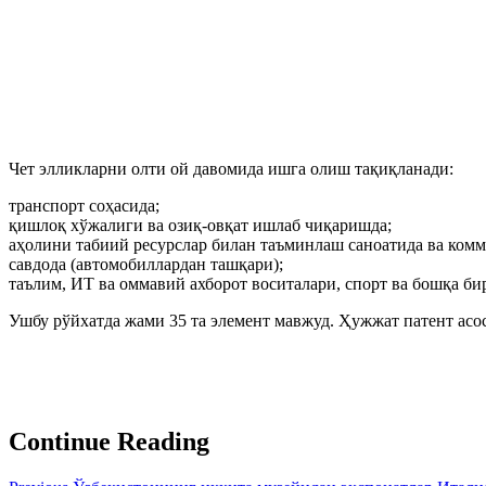
Чет элликларни олти ой давомида ишга олиш тақиқланади:
транспорт соҳасида;
қишлоқ хўжалиги ва озиқ-овқат ишлаб чиқаришда;
аҳолини табиий ресурслар билан таъминлаш саноатида ва ком
савдода (автомобиллардан ташқари);
таълим, ИТ ва оммавий ахборот воситалари, спорт ва бошқа бир
Ушбу рўйхатда жами 35 та элемент мавжуд. Ҳужжат патент асо
Continue Reading