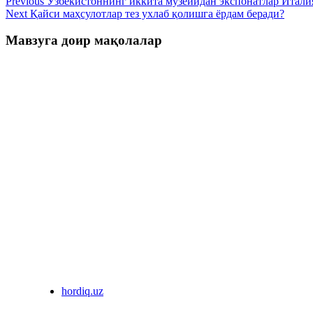
Previous
Ўзбекистоннинг иккита музейидан экспонатлар Итали
Next
Қайси маҳсулотлар тез ухлаб қолишга ёрдам беради?
Мавзуга доир мақолалар
hordiq.uz