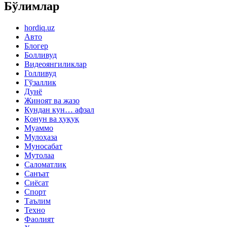
Бўлимлар
hordiq.uz
Авто
Блогер
Болливуд
Видеоянгиликлар
Голливуд
Гўзаллик
Дунё
Жиноят ва жазо
Кундан кун… афзал
Қонун ва ҳуқуқ
Муаммо
Мулоҳаза
Муносабат
Мутолаа
Саломатлик
Санъат
Сиёсат
Спорт
Таълим
Техно
Фаолият