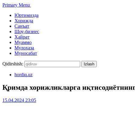
Primary Menu
Юртимизда
Хорижда
Санъат
Шоу-бизнес
Ҳайрат
Муаммо
Мулоҳаза
Муносабат
Qidirshish:
hordiq.uz
Қримда хорижликларга иқтисодиётнин
15.04.2024 23:05