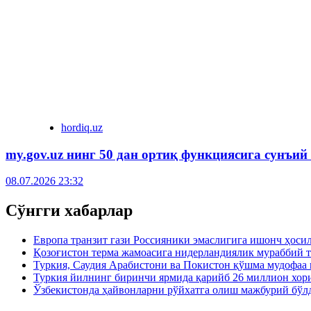
hordiq.uz
my.gov.uz нинг 50 дан ортиқ функциясига сунъий
08.07.2026 23:32
Сўнгги хабарлар
Европа транзит гази Россияники эмаслигига ишонч ҳоси
Қозоғистон терма жамоасига нидерландиялик мураббий 
Туркия, Саудия Арабистони ва Покистон қўшма мудофаа
Туркия йилнинг биринчи ярмида қарийб 26 миллион хор
Ўзбекистонда ҳайвонларни рўйхатга олиш мажбурий бўлд