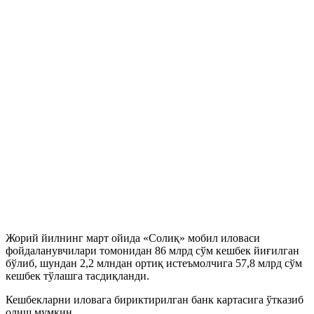
Жорий йилнинг март ойида «Солиқ» мобил иловаси
фойдаланувчилари томонидан 86 млрд сўм кешбек йиғилган
бўлиб, шундан 2,2 млндан ортиқ истеъмолчига 57,8 млрд сўм
кешбек тўлашга тасдиқланди.
Кешбекларни иловага бириктирилган банк картасига ўтказиб
олиш мумкин.