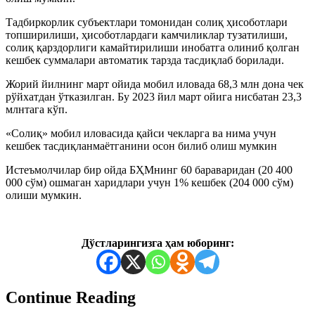
Тадбиркорлик субъектлари томонидан солиқ ҳисоботлари
топширилиши, ҳисоботлардаги камчиликлар тузатилиши,
солиқ қарздорлиги камайтирилиши инобатга олиниб қолган
кешбек суммалари автоматик тарзда тасдиқлаб борилади.
Жорий йилнинг март ойида мобил иловада 68,3 млн дона чек
рўйхатдан ўтказилган. Бу 2023 йил март ойига нисбатан 23,3
млнтага кўп.
«Солиқ» мобил иловасида қайси чекларга ва нима учун
кешбек тасдиқланмаётганини осон билиб олиш мумкин
Истеъмолчилар бир ойда БҲМнинг 60 бараваридан (20 400
000 сўм) ошмаган харидлари учун 1% кешбек (204 000 сўм)
олиши мумкин.
Дўстларингизга ҳам юборинг:
Continue Reading