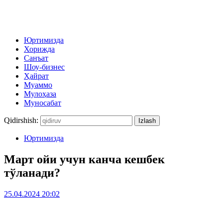
Юртимизда
Хорижда
Санъат
Шоу-бизнес
Ҳайрат
Муаммо
Мулоҳаза
Муносабат
Qidirshish:
Юртимизда
Март ойи учун канча кешбек
тўланади?
25.04.2024 20:02