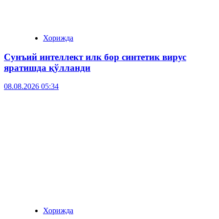
Хорижда
Сунъий интеллект илк бор синтетик вирус
яратишда қўлланди
08.08.2026 05:34
Хорижда