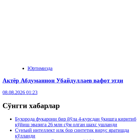
Юртимизда
Актёр Абду­маннон Убайдуллаев вафот этди
08.08.2026 01:23
Сўнгги хабарлар
Бухорода фуқарони бир йўла 4-курсдан ўқишга киритиб
қўйиш эвазига 26 млн сўм олган шахс ушланди
Сунъий интеллект илк бор синтетик вирус яратишда
қўлланди