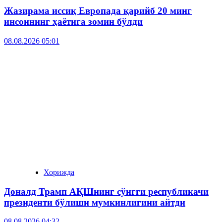
Жазирама иссиқ Европада қарийб 20 минг
инсоннинг ҳаётига зомин бўлди
08.08.2026 05:01
Хорижда
Доналд Трамп АҚШнинг сўнгги республикачи
президенти бўлиши мумкинлигини айтди
08.08.2026 04:32