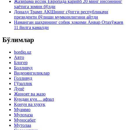
Жазирама иссиқ Европада қарийб 20 минг инсоннинг
ҳаётига зомин бўлди
Доналд Трамп АҚШнинг сўнгги республикачи
президенти бўлиши мумкинлигини айтди
Наманган шаҳрининг собиқ ҳокими Анвар Отахўжаев
11 йилга қамалди
Бўлимлар
hordiq.uz
Авто
Блогер
Болливуд
Видеоянгиликлар
Голливуд
Гўзаллик
Дунё
Жиноят ва жазо
Кундан кун… афзал
Қонун ва ҳуқуқ
Муаммо
Мулоҳаза
Муносабат
Мутолаа