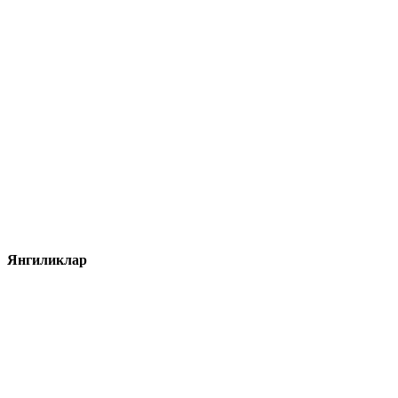
Янгиликлар