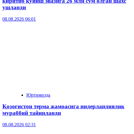
киритиб қўйиш эвазига 26 млн сўм олган шахс
ушланди
08.08.2026 06:01
Юртимизда
Қозоғистон терма жамоасига нидерландиялик
мураббий тайинланди
08.08.2026 02:31