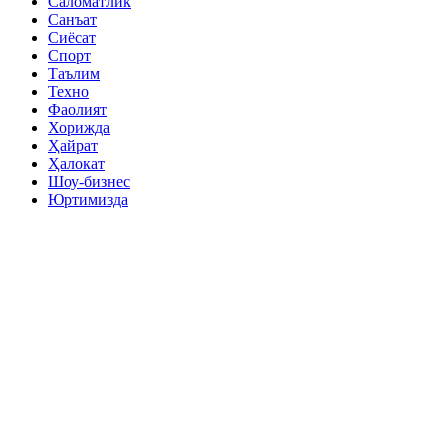
Саломатлик
Санъат
Сиёсат
Спорт
Таълим
Техно
Фаолият
Хорижда
Ҳайрат
Ҳалокат
Шоу-бизнес
Юртимизда