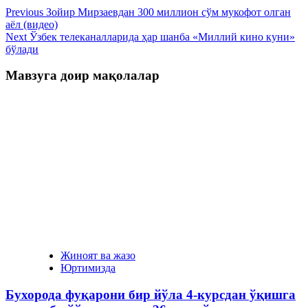
Previous
Зойир Мирзаевдан 300 миллион сўм мукофот олган
аёл (видео)
Next
Ўзбек телеканалларида ҳар шанба «Миллий кино куни»
бўлади
Мавзуга доир мақолалар
Жиноят ва жазо
Юртимизда
Бухорода фуқарони бир йўла 4-курсдан ўқишга