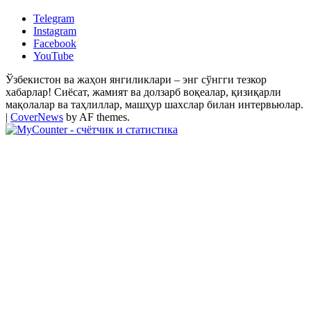
Telegram
Instagram
Facebook
YouTube
Ўзбекистон ва жаҳон янгиликлари – энг сўнгги тезкор
хабарлар! Сиёсат, жамият ва долзарб воқеалар, қизиқарли
мақолалар ва таҳлиллар, машҳур шахслар билан интервьюлар.
|
CoverNews
by AF themes.