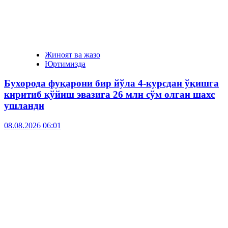
Жиноят ва жазо
Юртимизда
Бухорода фуқарони бир йўла 4-курсдан ўқишга
киритиб қўйиш эвазига 26 млн сўм олган шахс
ушланди
08.08.2026 06:01