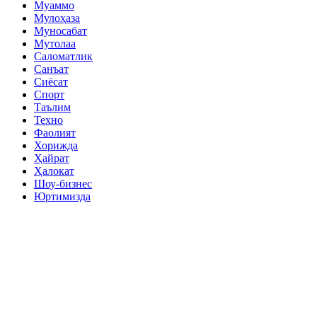
Муаммо
Мулоҳаза
Муносабат
Мутолаа
Саломатлик
Санъат
Сиёсат
Спорт
Таълим
Техно
Фаолият
Хорижда
Ҳайрат
Ҳалокат
Шоу-бизнес
Юртимизда