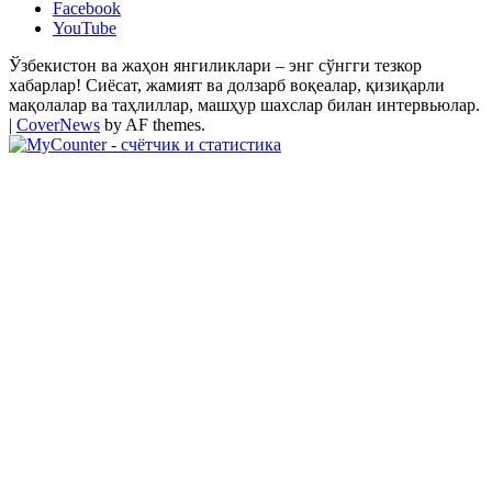
Facebook
YouTube
Ўзбекистон ва жаҳон янгиликлари – энг сўнгги тезкор
хабарлар! Сиёсат, жамият ва долзарб воқеалар, қизиқарли
мақолалар ва таҳлиллар, машҳур шахслар билан интервьюлар.
|
CoverNews
by AF themes.