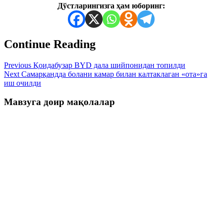
Дўстларингизга ҳам юборинг:
Continue Reading
Previous
Қоидабузар BYD дала шийпонидан топилди
Next
Самарқандда болани камар билан калтаклаган «ота»га
иш очилди
Мавзуга доир мақолалар