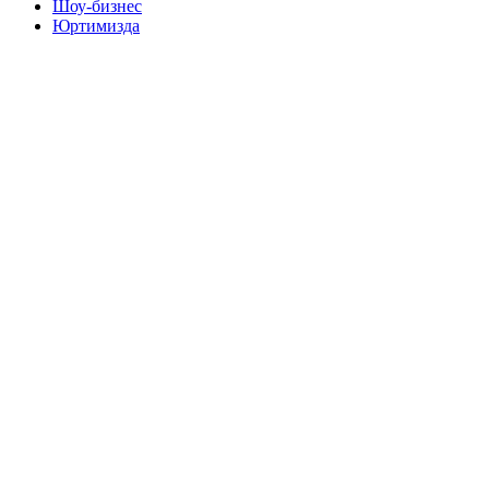
Шоу-бизнес
Юртимизда