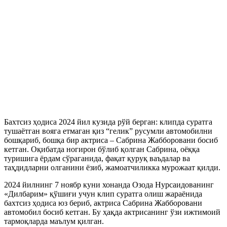
Бахтсиз ҳодиса 2024 йил кузида рўй берган: клипда суратга
тушаётган вояга етмаган қиз “гелик” русумли автомобилни
бошқариб, бошқа бир актриса – Сабрина Жабборовани босиб
кетган. Оқибатда ногирон бўлиб қолган Сабрина, оёққа
туришига ёрдам сўраганида, фақат қуруқ ваъдалар ва
таҳдидларни олганини ёзиб, жамоатчиликка мурожаат қилди.
2024 йилнинг 7 ноябр куни хонанда Озода Нурсаидованинг
«Дилбарим» қўшиғи учун клип суратга олиш жараёнида
бахтсиз ҳодиса юз бериб, актриса Сабрина Жабборовани
автомобил босиб кетган. Бу ҳақда актрисанинг ўзи ижтимоий
тармоқларда маълум қилган.