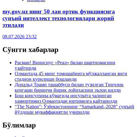
my.gov.uz нинг 50 дан ортиқ функциясига
сунъий интеллект технологиялари жорий
этилади
08.07.2026 23:32
Сўнгги хабарлар
Расман! Винисиус «Реал» билан шартномасини
узайтирди
Олмаотада 45 минг томошабинга мўлжалланган янги
стадион қурилиши бошланди
Дональд Трамп ташаббуси билан тузилган Тинчлик
кенгаши биринчи йирик лойиҳасини эълон қилди
Бош консулхона кўмагида инсультга чалинган
ҳамюртимиз Олмаотадан юртимизга қайтарилди
“The Nation”: Ўзбекистоннинг “Samarkand–2028” сунъий
йўлдоши муваффақиятли учирилди
Бўлимлар