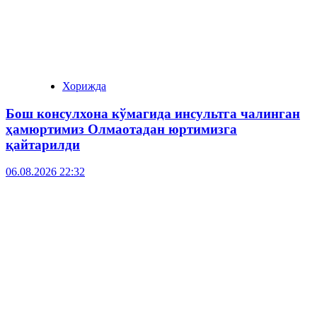
Хорижда
Бош консулхона кўмагида инсультга чалинган
ҳамюртимиз Олмаотадан юртимизга
қайтарилди
06.08.2026 22:32