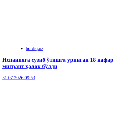
hordiq.uz
Испанияга сузиб ўтишга уринган 18 нафар
мигрант ҳалок бўлди
31.07.2026 09:53