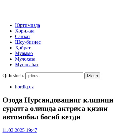
Юртимизда
Хорижда
Санъат
Шоу-бизнес
Ҳайрат
Муаммо
Мулоҳаза
Муносабат
Qidirshish:
hordiq.uz
Озода Нурсаидованинг клипини
суратга олишда актриса қизни
автомобил босиб кетди
11.03.2025 19:47