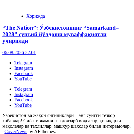
Хорижда
“The Nation”: Ўзбекистоннинг “Samarkand–
2028” сунъий йўлдоши муваффақиятли
учирилди
06.08.2026 22:01
Telegram
Instagram
Facebook
YouTube
Telegram
Instagram
Facebook
YouTube
Ўзбекистон ва жаҳон янгиликлари – энг сўнгги тезкор
хабарлар! Сиёсат, жамият ва долзарб воқеалар, қизиқарли
мақолалар ва таҳлиллар, машҳур шахслар билан интервьюлар.
|
CoverNews
by AF themes.