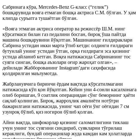
Сабринага кўра, Mercedes-Benz G-класс (“гелик”)
бошқарувида вояга етмаган бошқа актриса С.М. бўлган. У ҳам
клипда суръатга тушаётган бўлган.
«Вояга этмаган актриса оператор ва режиссёр Ш.М. нинг
кўрсатмаси билан газ педалини босган, бироқ ўша пайтда
машина бошқарувини йўқотган. Машинанинг ғилдираклари
Сабрина устидан икки марта ўтиб кетди: олдинги ғилдираги
бутунлай унинг устидан ўтган, орқа ғилдираги эса қизнинг
устида айланиб кетган. Воқеа натижасида Сабринанинг тос
суяги синган, бошқа аъзолари оғир жароҳат олган», –
дейилади Жабборованинг Instagram’даги саҳифасида
қолдирилган маълумотда.
Жабрланувчига биринчи ёрдам вақтида кўрсатилмагани
натижасида кўп қон йўқотган. Кейин уни 4-сонли касалхонага
олиб боришган, 9 соатлик операциядан сўнг беморнинг ҳаёти
сақлаб қолинган. Бироқ, жарроҳлик амалиёти нотўғри
бажарилгани натижасида, унинг чап оёғи ўнг оёғидан 7 см
узунроқ бўлиб, қиз ногирон бўлиб қолган.
Айни вақтда, шифокорлар қизнинг саломатлигини тиклаш
учун унинг тос суягини синдириб, суякларни тўғрилаш
кераклиги, бундай операциялар жуда камдан кам ҳолатларда