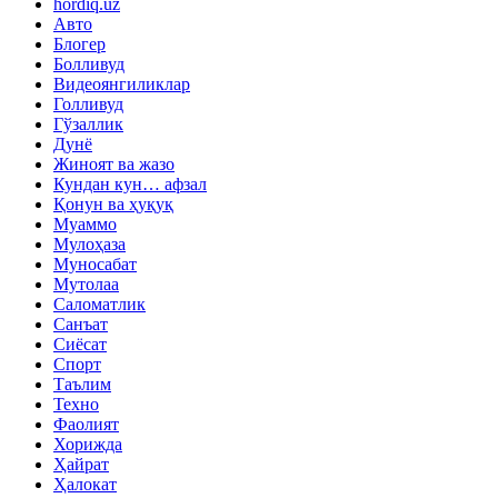
hordiq.uz
Авто
Блогер
Болливуд
Видеоянгиликлар
Голливуд
Гўзаллик
Дунё
Жиноят ва жазо
Кундан кун… афзал
Қонун ва ҳуқуқ
Муаммо
Мулоҳаза
Муносабат
Мутолаа
Саломатлик
Санъат
Сиёсат
Спорт
Таълим
Техно
Фаолият
Хорижда
Ҳайрат
Ҳалокат