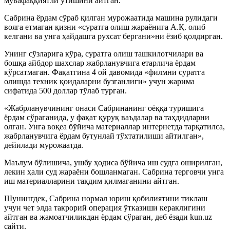
мувафаққиятли ўтишини айтган.
Сабрина ёрдам сўраб қилган мурожаатида машина рулидаги
вояга етмаган қизни «суратга олиш жараёнига А.Қ. олиб
келгани ва унга ҳайдашга рухсат бергани»ни ёзиб қолдирган.
Унинг сўзларига кўра, суратга олиш ташкилотчилари ва
бошқа айбдор шахслар жабрланувчига етарлича ёрдам
кўрсатмаган. Фақатгина 4 ой давомида «филмни суратга
олишда техник қоидаларни бузганлиги» учун жарима
сифатида 500 доллар тўлаб турган.
«Жабрланувчининг онаси Сабринанинг оёққа туришига
ёрдам сўраганида, у фақат қуруқ ваъдалар ва таҳдидларни
олган. Унга воқеа бўйича материаллар интернетда тарқатилса,
жабрланувчига ёрдам бутунлай тўхтатилиши айтилган»,
дейилади мурожаатда.
Маълум бўлишича, ушбу ҳодиса бўйича иш судга оширилган,
лекин ҳали суд жараёни бошланмаган. Сабрина терговчи унга
иш материалларини тақдим қилмаганини айтган.
Шунингдек, Сабрина нормал юриш қобилиятини тиклаш
учун чет элда такрорий операция ўтказиши кераклигини
айтган ва жамоатчиликдан ёрдам сўраган, деб ёзади kun.uz
сайти.