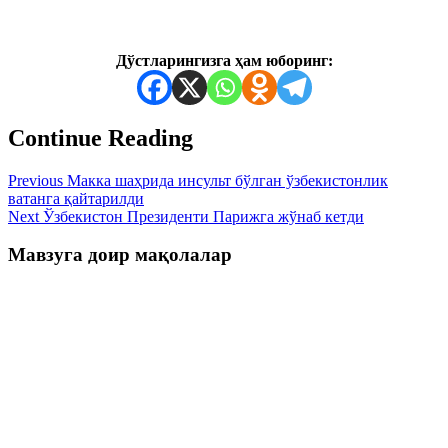
Дўстларингизга ҳам юборинг:
Continue Reading
Previous
Макка шаҳрида инсульт бўлган ўзбекистонлик
ватанга қайтарилди
Next
Ўзбекистон Президенти Парижга жўнаб кетди
Мавзуга доир мақолалар