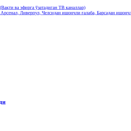
(Вақти ва эфирга ўзатадиган ТВ каналлар)
 Арсенал, Ливерпул, Челсидан ишончли ғалаба, Барсадан ишон
ди