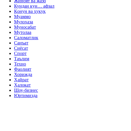
Жиноят ва жазо
Кундан кун… афзал
Қонун ва ҳуқуқ
Муаммо
Мулоҳаза
Муносабат
Мутолаа
Саломатлик
Санъат
Сиёсат
Спорт
Таълим
Техно
Фаолият
Хорижда
Ҳайрат
Ҳалокат
Шоу-бизнес
Юртимизда