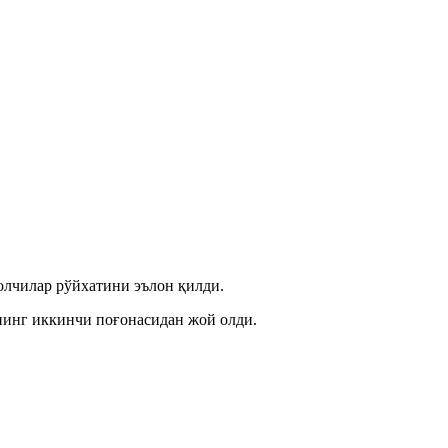
олчилар рўйхатини эълон қилди.
нинг иккинчи поғонасидан жой олди.