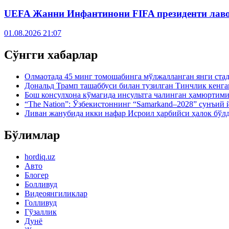
UEFA Жанни Инфантинони FIFA президенти лаво
01.08.2026 21:07
Сўнгги хабарлар
Олмаотада 45 минг томошабинга мўлжалланган янги ст
Дональд Трамп ташаббуси билан тузилган Тинчлик кенг
Бош консулхона кўмагида инсультга чалинган ҳамюртим
“The Nation”: Ўзбекистоннинг “Samarkand–2028” сунъи
Ливан жанубида икки нафар Исроил ҳарбийси ҳалок бўл
Бўлимлар
hordiq.uz
Авто
Блогер
Болливуд
Видеоянгиликлар
Голливуд
Гўзаллик
Дунё