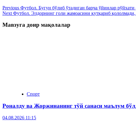
Previous
Футбол. Бугун бўлиб ўтадиган барча ўйинлар рўйхати 
Next
Футбол. Элдорнинг голи жамоасини қутқариб қололмади,
Мавзуга доир мақолалар
Спорт
Роналду ва Жоржинанинг тўй санаси маълум бўл
04.08.2026 11:15