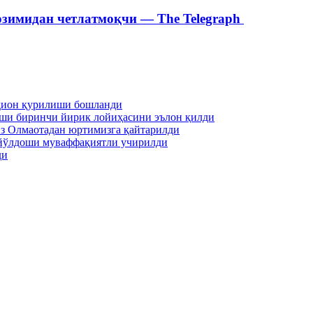
зимидан четлатмоқчи — The Telegraph
адион қурилиши бошланди
аши биринчи йирик лойиҳасини эълон қилди
из Олмаотадан юртимизга қайтарилди
й йўлдоши муваффақиятли учирилди
ди