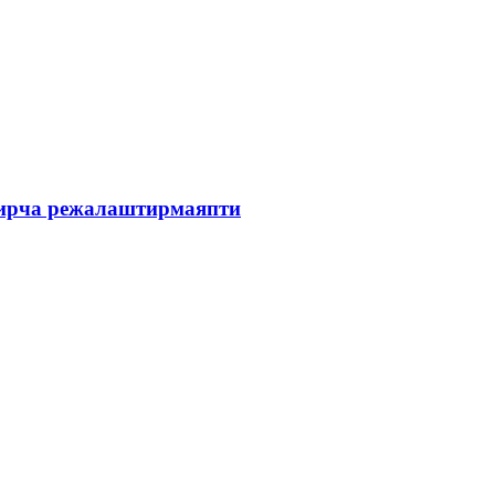
зирча режалаштирмаяпти