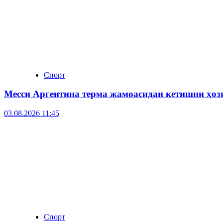
Спорт
Месси Аргентина терма жамоасидан кетишни ҳо
03.08.2026 11:45
Спорт