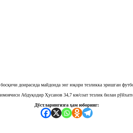
босқичи доирасида майдонда энг юқори тезликка эришган футб
имоячиси Абдуқодир Ҳусанов 34,7 км/соат тезлик билан рўйхат
Дўстларингизга ҳам юборинг: