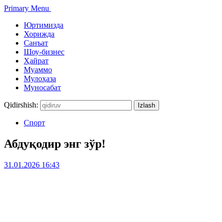
Primary Menu
Юртимизда
Хорижда
Санъат
Шоу-бизнес
Ҳайрат
Муаммо
Мулоҳаза
Муносабат
Qidirshish:
Спорт
Абдуқодир энг зўр!
31.01.2026 16:43