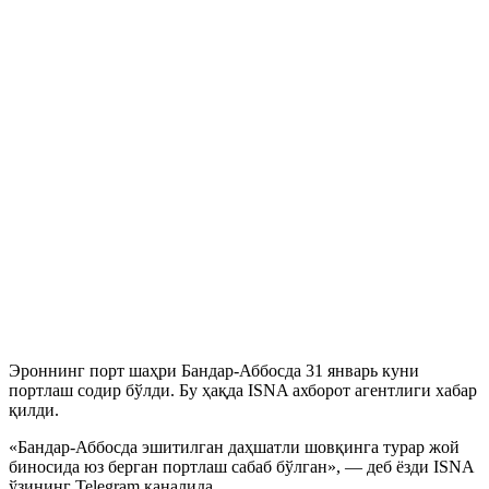
Эроннинг порт шаҳри Бандар-Аббосда 31 январь куни
портлаш содир бўлди. Бу ҳақда ISNA ахборот агентлиги хабар
қилди.
«Бандар-Аббосда эшитилган даҳшатли шовқинга турар жой
биносида юз берган портлаш сабаб бўлган», — деб ёзди ISNA
ўзининг Telegram каналида.