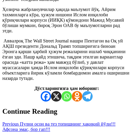
Ҳозирча жабрланувчилар ҳақида маълумот йўқ. Айрим
тахминларга кўра, ҳужум нишони Ислом инқилоби
қўриқчилари корпуси (ИИҚК) қўмондони Мажид Мусавий
бўлиши мумкин, бироқ Эрон ОАВ бу маълумотларни рад
этди.
Аввалроқ The Wall Street Journal нашри Пентагон ва Оқ уй
АҚШ президенти Дональд Трамп топшириғига биноан
Эронга қарши ҳарбий ҳужум режаларини ишлаб чиққанини
ёзган эди. Нашр қайд этишича, тақдим этилган вариантлар
орасида «катта режа» ҳам мавжуд бўлиб, у давлат
муассасалари ҳамда Ислом инқилоби қўриқчилари корпуси
объектларига йирик кўламли бомбардимон амалга оширишни
назарда тутади.
Дўстларингизга ҳам юборинг:
Continue Reading
Previous
Пулни осон ва тез топишнинг ҳақиқий йўли!!!
Афсона эмас, бор гап!!!