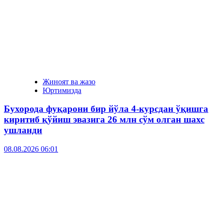
Жиноят ва жазо
Юртимизда
Бухорода фуқарони бир йўла 4-курсдан ўқишга
киритиб қўйиш эвазига 26 млн сўм олган шахс
ушланди
08.08.2026 06:01