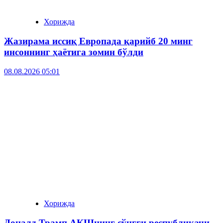
Хорижда
Жазирама иссиқ Европада қарийб 20 минг
инсоннинг ҳаётига зомин бўлди
08.08.2026 05:01
Хорижда
Доналд Трамп АҚШнинг сўнгги республикачи