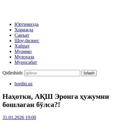
Юртимизда
Хорижда
Санъат
Шоу-бизнес
Ҳайрат
Муаммо
Мулоҳаза
Муносабат
Qidirshish:
hordiq.uz
Наҳотки, АҚШ Эронга ҳужумни
бошлаган бўлса?!
31.01.2026 19:00