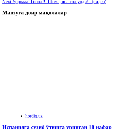
Next
Урррааа! Гооол!!! Шома, яна гол урди!.. (видео)
Мавзуга доир мақолалар
hordiq.uz
Испанияга сузиб ўтишга уринган 18 нафар