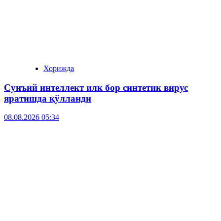
Хорижда
Сунъий интеллект илк бор синтетик вирус
яратишда қўлланди
08.08.2026 05:34