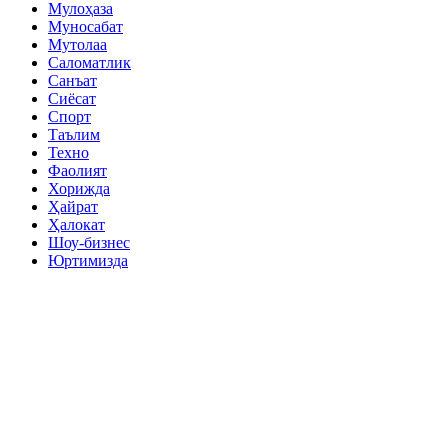
Мулоҳаза
Муносабат
Мутолаа
Саломатлик
Санъат
Сиёсат
Спорт
Таълим
Техно
Фаолият
Хорижда
Ҳайрат
Ҳалокат
Шоу-бизнес
Юртимизда