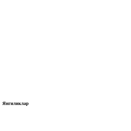
Янгиликлар