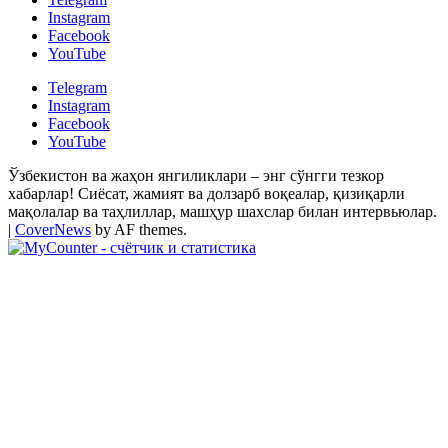
Instagram
Facebook
YouTube
Telegram
Instagram
Facebook
YouTube
Ўзбекистон ва жаҳон янгиликлари – энг сўнгги тезкор
хабарлар! Сиёсат, жамият ва долзарб воқеалар, қизиқарли
мақолалар ва таҳлиллар, машҳур шахслар билан интервьюлар.
|
CoverNews
by AF themes.