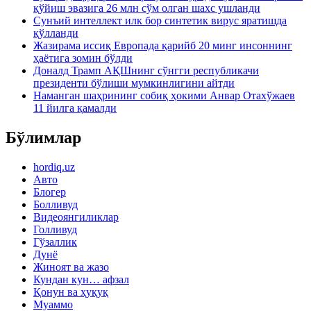
қўйиш эвазига 26 млн сўм олган шахс ушланди
Сунъий интеллект илк бор синтетик вирус яратишда
қўлланди
Жазирама иссиқ Европада қарийб 20 минг инсоннинг
ҳаётига зомин бўлди
Доналд Трамп АҚШнинг сўнгги республикачи
президенти бўлиши мумкинлигини айтди
Наманган шаҳрининг собиқ ҳокими Анвар Отахўжаев
11 йилга қамалди
Бўлимлар
hordiq.uz
Авто
Блогер
Болливуд
Видеоянгиликлар
Голливуд
Гўзаллик
Дунё
Жиноят ва жазо
Кундан кун… афзал
Қонун ва ҳуқуқ
Муаммо