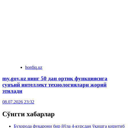
hordiq.uz
my.gov.uz нинг 50 дан ортиқ функциясига
сунъий интеллект технологиялари жорий
этилади
08.07.2026 23:32
Сўнгги хабарлар
Бухорода фуқарони бир йўла 4-курсдан ўқишга киритиб