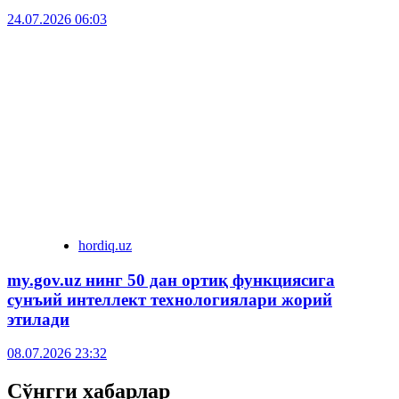
24.07.2026 06:03
hordiq.uz
my.gov.uz нинг 50 дан ортиқ функциясига
сунъий интеллект технологиялари жорий
этилади
08.07.2026 23:32
Сўнгги хабарлар