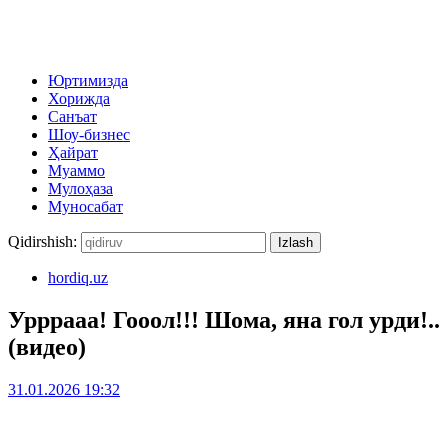
Юртимизда
Хорижда
Санъат
Шоу-бизнес
Ҳайрат
Муаммо
Мулоҳаза
Муносабат
Qidirshish:
hordiq.uz
Урррааа! Гооол!!! Шома, яна гол урди!..
(видео)
31.01.2026 19:32