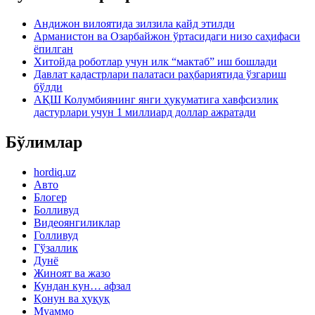
Андижон вилоятида зилзила қайд этилди
Арманистон ва Озарбайжон ўртасидаги низо саҳифаси
ёпилган
Хитойда роботлар учун илк “мактаб” иш бошлади
Давлат кадастрлари палатаси раҳбариятида ўзгариш
бўлди
АҚШ Колумбиянинг янги ҳукуматига хавфсизлик
дастурлари учун 1 миллиард доллар ажратади
Бўлимлар
hordiq.uz
Авто
Блогер
Болливуд
Видеоянгиликлар
Голливуд
Гўзаллик
Дунё
Жиноят ва жазо
Кундан кун… афзал
Қонун ва ҳуқуқ
Муаммо