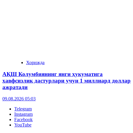
Хорижда
АҚШ Колумбиянинг янги ҳукуматига
хавфсизлик дастурлари учун 1 миллиард доллар
ажратади
09.08.2026 05:03
Telegram
Instagram
Facebook
YouTube