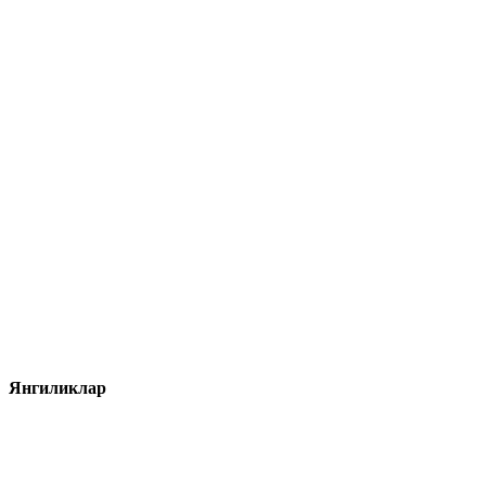
Янгиликлар