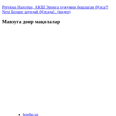
Previous
Наҳотки, АҚШ Эронга ҳужумни бошлаган бўлса?!
Next
Боланг шундай бўлсада!.. (видео)
Мавзуга доир мақолалар
hordiq.uz