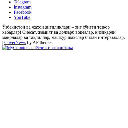
Telegram
Instagram
Facebook
YouTube
Ўзбекистон ва жаҳон янгиликлари – энг сўнгги тезкор
хабарлар! Сиёсат, жамият ва долзарб воқеалар, қизиқарли
мақолалар ва таҳлиллар, машҳур шахслар билан интервьюлар.
|
CoverNews
by AF themes.