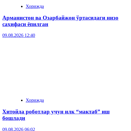
Хорижда
Арманистон ва Озарбайжон ўртасидаги низо
саҳифаси ёпилган
09.08.2026 12:40
Хорижда
Хитойда роботлар учун илк “мактаб” иш
бошлади
09.08.2026 06:02