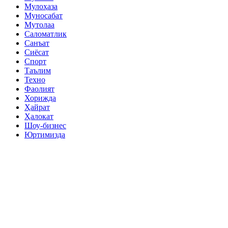
Мулоҳаза
Муносабат
Мутолаа
Саломатлик
Санъат
Сиёсат
Спорт
Таълим
Техно
Фаолият
Хорижда
Ҳайрат
Ҳалокат
Шоу-бизнес
Юртимизда