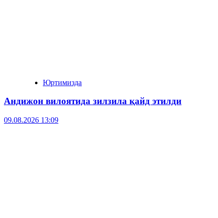
Юртимизда
Андижон вилоятида зилзила қайд этилди
09.08.2026 13:09