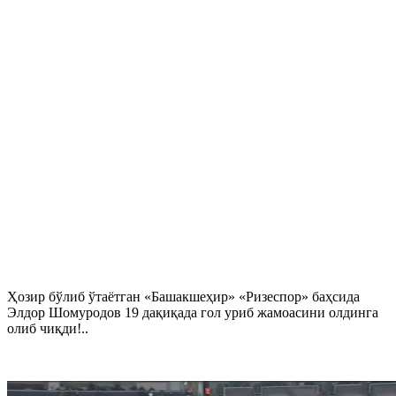
Ҳозир бўлиб ўтаётган «Башакшеҳир» «Ризеспор» баҳсида
Элдор Шомуродов 19 дақиқада гол уриб жамоасини олдинга
олиб чиқди!..