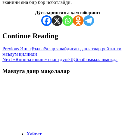
эканини яна бир бор исботлайди.
Дўстларингизга ҳам юборинг:
Continue Reading
Previous
Энг гўзал аёллар яшайдиган давлатлар рейтинги
маълум қилинди
Next
«Японча юриш» озиш дунё бўйлаб оммалашмоқда
Мавзуга доир мақолалар
Ҳайрат