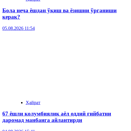
Бола неча ёшдан ўқиш ва ёзишни ўрганиши
керак?
05.08.2026 11:54
Ҳайрат
67 ёшли колумбиялик аёл оддий ғийбатни
даромад манбаига айлантирди