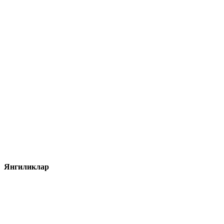
Янгиликлар