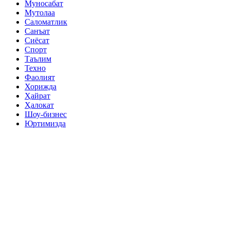
Муносабат
Мутолаа
Саломатлик
Санъат
Сиёсат
Спорт
Таълим
Техно
Фаолият
Хорижда
Ҳайрат
Ҳалокат
Шоу-бизнес
Юртимизда