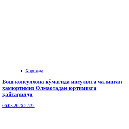
Хорижда
Бош консулхона кўмагида инсультга чалинган
ҳамюртимиз Олмаотадан юртимизга
қайтарилди
06.08.2026 22:32