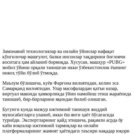
Замонавий технологиялар ва онлайн ўйинлар нафақат
кўнгилочар машғулот, балки инсонлар тақдирини боғловчи
воситага ҳам айланиб бормоқда. Хусусан, машҳур «PUBG»
мобил ўйини орқали танишган икки ўзбекистонлик ёшнинг
никоҳ тўйи бўлиб ўтмоқда.
Маълум бўлишича, куёв Фарғона вилоятидан, келин эса
Самарқанд вилоятидан. Улар масофалардан қатъи назар,
виртуал маконда ҳамкорликда ўйин намойиш этиш жараёнида
танишиб, бир-бирларини яқиндан билиб олишган.
Бугунги кунда мазкур ижтимоий танишув жиддий
муносабатларга уланиб, икки ёш янги ҳаёт бўсағасида
турибди. Экспертларнинг қайд этишича, рақамли асрда бу
каби воқеалар ижтимоий тармоқлар ва онлайн
платформаларнинг жамият ҳаётидаги таъсири нақадар юқори