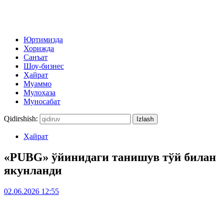
Юртимизда
Хорижда
Санъат
Шоу-бизнес
Ҳайрат
Муаммо
Мулоҳаза
Муносабат
Qidirshish:
Ҳайрат
«PUBG» ўйинидаги танишув тўй билан
якунланди
02.06.2026 12:55