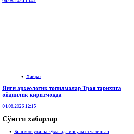
04.08.2026 15:41
Ҳайрат
Янги археологик топилмалар Троя тарихига
ойдинлик киритмоқда
04.08.2026 12:15
Сўнгги хабарлар
Бош консулхона кўмагида инсультга чалинган