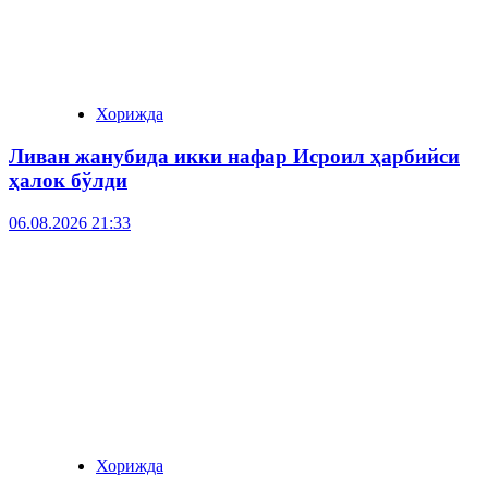
Хорижда
Ливан жанубида икки нафар Исроил ҳарбийси
ҳалок бўлди
06.08.2026 21:33
Хорижда