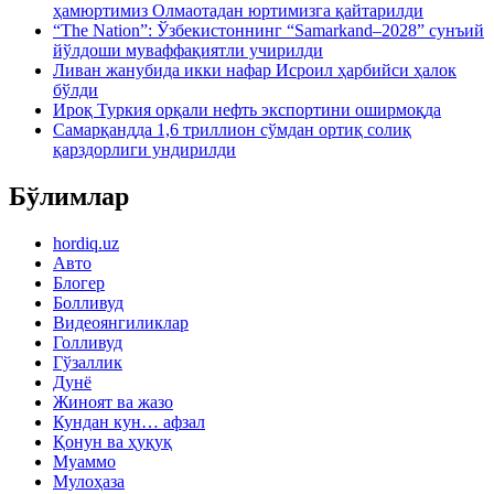
ҳамюртимиз Олмаотадан юртимизга қайтарилди
“The Nation”: Ўзбекистоннинг “Samarkand–2028” сунъий
йўлдоши муваффақиятли учирилди
Ливан жанубида икки нафар Исроил ҳарбийси ҳалок
бўлди
Ироқ Туркия орқали нефть экспортини оширмоқда
Самарқандда 1,6 триллион сўмдан ортиқ солиқ
қарздорлиги ундирилди
Бўлимлар
hordiq.uz
Авто
Блогер
Болливуд
Видеоянгиликлар
Голливуд
Гўзаллик
Дунё
Жиноят ва жазо
Кундан кун… афзал
Қонун ва ҳуқуқ
Муаммо
Мулоҳаза