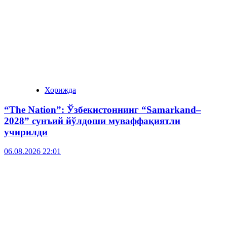
Хорижда
“The Nation”: Ўзбекистоннинг “Samarkand–
2028” сунъий йўлдоши муваффақиятли
учирилди
06.08.2026 22:01