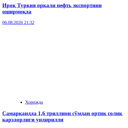
Ироқ Туркия орқали нефть экспортини
оширмоқда
06.08.2026 21:32
Хорижда
Самарқандда 1,6 триллион сўмдан ортиқ солиқ
қарздорлиги ундирилди