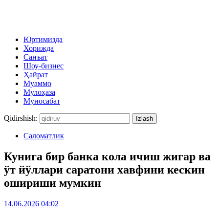
Юртимизда
Хорижда
Санъат
Шоу-бизнес
Ҳайрат
Муаммо
Мулоҳаза
Муносабат
Qidirshish:
Саломатлик
Кунига бир банка кола ичиш жигар ва
ўт йўллари саратони хавфини кескин
ошириши мумкин
14.06.2026 04:02