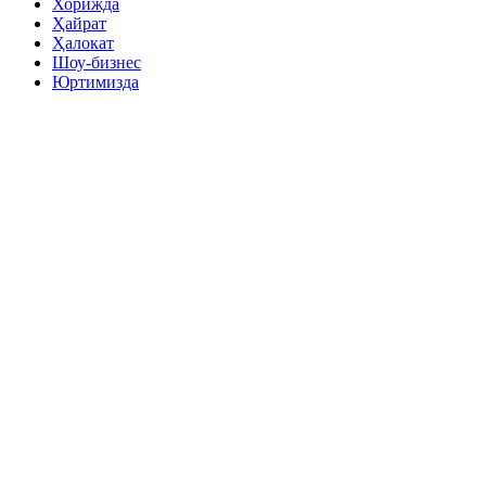
Хорижда
Ҳайрат
Ҳалокат
Шоу-бизнес
Юртимизда