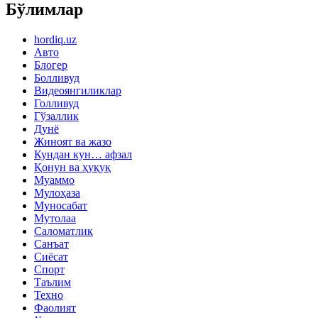
Бўлимлар
hordiq.uz
Авто
Блогер
Болливуд
Видеоянгиликлар
Голливуд
Гўзаллик
Дунё
Жиноят ва жазо
Кундан кун… афзал
Қонун ва ҳуқуқ
Муаммо
Мулоҳаза
Муносабат
Мутолаа
Саломатлик
Санъат
Сиёсат
Спорт
Таълим
Техно
Фаолият