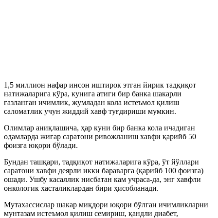
1,5 миллион нафар инсон иштирок этган йирик тадқиқот
натижаларига кўра, кунига атиги бир банка шакарли
газланган ичимлик, жумладан кола истеъмол қилиш
саломатлик учун жиддий хавф туғдириши мумкин.
Олимлар аниқлашича, ҳар куни бир банка кола ичадиган
одамларда жигар саратони ривожланиш хавфи қарийб 50
фоизга юқори бўлади.
Бундан ташқари, тадқиқот натижаларига кўра, ўт йўллари
саратони хавфи деярли икки бараварга (қарийб 100 фоизга)
ошади. Ушбу касаллик нисбатан кам учраса-да, энг хавфли
онкологик хасталиклардан бири ҳисобланади.
Мутахассислар шакар миқдори юқори бўлган ичимликларни
мунтазам истеъмол қилиш семириш, қандли диабет,