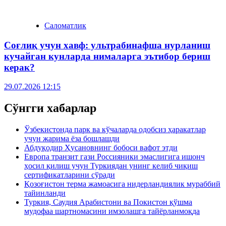
Саломатлик
Соғлиқ учун хавф: ультрабинафша нурланиш
кучайган кунларда нималарга эътибор бериш
керак?
29.07.2026 12:15
Сўнгги хабарлар
Ўзбекистонда парк ва кўчаларда одобсиз ҳаракатлар
учун жарима ёза бошлашди
Абдуқодир Ҳусановнинг бобоси вафот этди
Европа транзит гази Россияники эмаслигига ишонч
ҳосил қилиш учун Туркиядан унинг келиб чиқиш
сертификатларини сўради
Қозоғистон терма жамоасига нидерландиялик мураббий
тайинланди
Туркия, Саудия Арабистони ва Покистон қўшма
мудофаа шартномасини имзолашга тайёрланмоқда