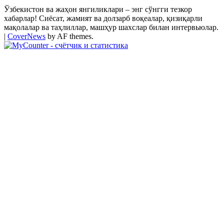
Ўзбекистон ва жаҳон янгиликлари – энг сўнгги тезкор
хабарлар! Сиёсат, жамият ва долзарб воқеалар, қизиқарли
мақолалар ва таҳлиллар, машҳур шахслар билан интервьюлар.
|
CoverNews
by AF themes.