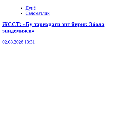
Дунё
Саломатлик
ЖССТ: «Бу тарихдаги энг йирик Эбола
эпидемияси»
02.08.2026 13:31