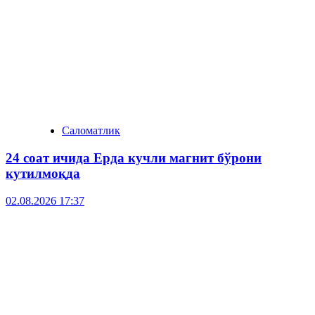
Саломатлик
24 соат ичида Ерда кучли магнит бўрони
кутилмоқда
02.08.2026 17:37