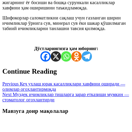
жигарнинг ёғ босиши ва бошқа сурункали касалликлар
хавфини ҳам оширишини таъкидламоқда.
Шифокорлар саломатликни сақлаш учун газланган ширин
ичимликлар ўрнига сув, минерал сув ёки шакар қўшилмаган
табиий ичимликларни танлашни тавсия қилмоқда.
Дўстларингизга ҳам юборинг:
Continue Reading
Previous
Кеч ухлаш юрак касалликлари хавфини оширади —
олимлар огоҳлантирмоқда
Next
Муздек ичимликлар тишларга зарар етказиши мумкин —
стоматолог огоҳлантирди
Мавзуга доир мақолалар