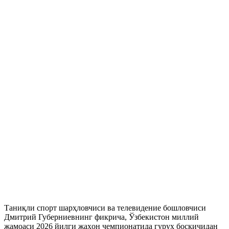
Таниқли спорт шарҳловчиси ва телевидение бошловчиси
Дмитрий Губерниевнинг фикрича, Ўзбекистон миллий
жамоаси 2026 йилги жаҳон чемпионатида гуруҳ босқичидан