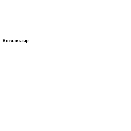
Янгиликлар