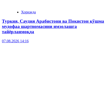
Хорижда
Туркия, Саудия Арабистони ва Покистон қўшма
мудофаа шартномасини имзолашга
тайёрланмоқда
07.08.2026 14:16