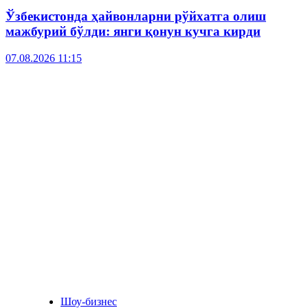
Ўзбекистонда ҳайвонларни рўйхатга олиш
мажбурий бўлди: янги қонун кучга кирди
07.08.2026 11:15
Шоу-бизнес