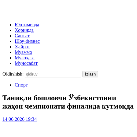
Юртимизда
Хорижда
Санъат
Шоу-бизнес
Ҳайрат
Муаммо
Мулоҳаза
Муносабат
Qidirshish:
Спорт
Таниқли бошловчи Ўзбекистонни
жаҳон чемпионати финалида кутмоқда
14.06.2026 19:34