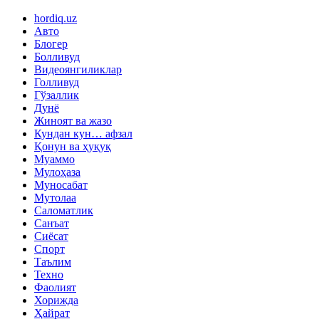
hordiq.uz
Авто
Блогер
Болливуд
Видеоянгиликлар
Голливуд
Гўзаллик
Дунё
Жиноят ва жазо
Кундан кун… афзал
Қонун ва ҳуқуқ
Муаммо
Мулоҳаза
Муносабат
Мутолаа
Саломатлик
Санъат
Сиёсат
Спорт
Таълим
Техно
Фаолият
Хорижда
Ҳайрат