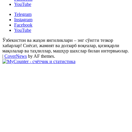
YouTube
Telegram
Instagram
Facebook
YouTube
Ўзбекистон ва жаҳон янгиликлари – энг сўнгги тезкор
хабарлар! Сиёсат, жамият ва долзарб воқеалар, қизиқарли
мақолалар ва таҳлиллар, машҳур шахслар билан интервьюлар.
|
CoverNews
by AF themes.