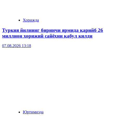
Хорижда
Туркия йилнинг биринчи ярмида қарийб 26
миллион хорижий сайёҳни қабул қилди
07.08.2026 13:18
Юртимизда