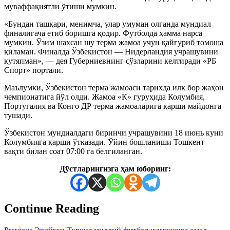
муваффақиятли ўтиши мумкин.
«Бундан ташқари, менимча, улар умуман олганда мундиал
финалигача етиб боришга қодир. Футболда ҳамма нарса
мумкин. Ўзим шахсан шу терма жамоа учун қайғуриб томоша
қиламан. Финалда Ўзбекистон — Нидерландия учрашувини
кутяпман», — дея Губерниевнинг сўзларини келтиради «РБ
Спорт» портали.
Маълумки, Ўзбекистон терма жамоаси тарихда илк бор жаҳон
чемпионатига йўл олди. Жамоа «К» гуруҳида Колумбия,
Португалия ва Конго ДР терма жамоаларига қарши майдонга
тушади.
Ўзбекистон мундиалдаги биринчи учрашувини 18 июнь куни
Колумбияга қарши ўтказади. Ўйин бошланиши Тошкент
вақти билан соат 07:00 га белгиланган.
Дўстларингизга ҳам юборинг:
Continue Reading