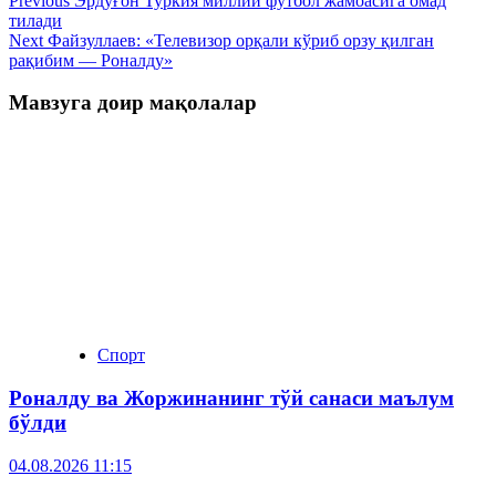
Previous
Эрдўғон Туркия миллий футбол жамоасига омад
тилади
Next
Файзуллаев: «Телевизор орқали кўриб орзу қилган
рақибим — Роналду»
Мавзуга доир мақолалар
Спорт
Роналду ва Жоржинанинг тўй санаси маълум
бўлди
04.08.2026 11:15