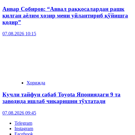
Анвар Собиров: “Аввал раққосалардан рашк
қилган аёлим ҳозир мени уйлантириб қўйишга
қодир”
07.08.2026 10:15
Хорижда
Кучли тайфун сабаб Toyota Япониядаги 9 та
заводида ишлаб чиқаришни тўхтатади
07.08.2026 09:45
Telegram
Instagram
Facebook