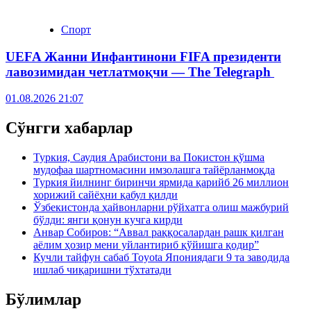
Спорт
UEFA Жанни Инфантинони FIFA президенти
лавозимидан четлатмоқчи — The Telegraph
01.08.2026 21:07
Сўнгги хабарлар
Туркия, Саудия Арабистони ва Покистон қўшма
мудофаа шартномасини имзолашга тайёрланмоқда
Туркия йилнинг биринчи ярмида қарийб 26 миллион
хорижий сайёҳни қабул қилди
Ўзбекистонда ҳайвонларни рўйхатга олиш мажбурий
бўлди: янги қонун кучга кирди
Анвар Собиров: “Аввал раққосалардан рашк қилган
аёлим ҳозир мени уйлантириб қўйишга қодир”
Кучли тайфун сабаб Toyota Япониядаги 9 та заводида
ишлаб чиқаришни тўхтатади
Бўлимлар