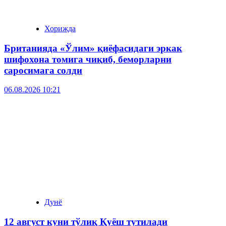
Хорижда
Британияда «Ўлим» қиёфасидаги эркак
шифохона томига чиқиб, беморларни
саросимага солди
06.08.2026 10:21
Дунё
12 август куни тўлиқ Қуёш тутилади