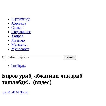
Юртимизда
Хорижда
Санъат
Шоу-бизнес
Ҳайрат
Муаммо
Мулоҳаза
Муносабат
Qidirshish:
hordiq.uz
Биров уриб, абжағини чиқариб
ташлабди!.. (видео)
16.04.2024 06:26