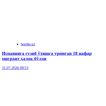
hordiq.uz
Испанияга сузиб ўтишга уринган 18 нафар
мигрант ҳалок бўлди
31.07.2026 09:53