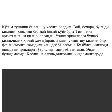
Кўзим тушиши билан шу хаёлга бордим. Вой, бечора, бу энди
кимнинг соясини билмай босиб қўйибди? Тинчгина
артистлигини қилиб юрганди. Ўзиям эркакларга ўхшаб
қизиқчилик қилиб ҳам қўярди. Балки, унинг шу қилиғи бир
феъли ёмонга ёқмадимикан, деб ўйлабман. Бу бўлса, йиғлоқи
овозда киприклари тўғрисида гапираётган экан. Энди
бунақамас-да. Хаёлнинг алғов-далғовини чиқарманглар-да!..