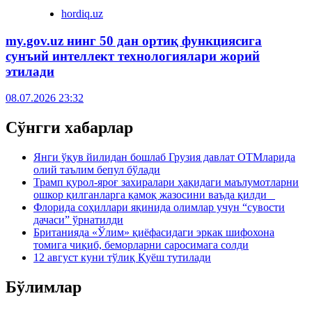
hordiq.uz
my.gov.uz нинг 50 дан ортиқ функциясига
сунъий интеллект технологиялари жорий
этилади
08.07.2026 23:32
Сўнгги хабарлар
Янги ўқув йилидан бошлаб Грузия давлат ОТМларида
олий таълим бепул бўлади
Трамп қурол-яроғ захиралари ҳақидаги маълумотларни
ошкор қилганларга қамоқ жазосини ваъда қилди
Флорида соҳиллари яқинида олимлар учун “сувости
дачаси” ўрнатилди
Британияда «Ўлим» қиёфасидаги эркак шифохона
томига чиқиб, беморларни саросимага солди
12 август куни тўлиқ Қуёш тутилади
Бўлимлар