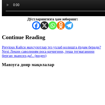
Дўстларингизга ҳам юборинг:
Continue Reading
Previous
Қайси маҳсулотлар тез ухлаб қолишга ёрдам беради?
Next
Лекин саволниям роса қичиғини, теша тегмаганини
берган экансиз-да!.. (видео)
Мавзуга доир мақолалар