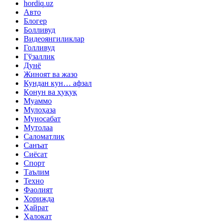
hordiq.uz
Авто
Блогер
Болливуд
Видеоянгиликлар
Голливуд
Гўзаллик
Дунё
Жиноят ва жазо
Кундан кун… афзал
Қонун ва ҳуқуқ
Муаммо
Мулоҳаза
Муносабат
Мутолаа
Саломатлик
Санъат
Сиёсат
Спорт
Таълим
Техно
Фаолият
Хорижда
Ҳайрат
Ҳалокат