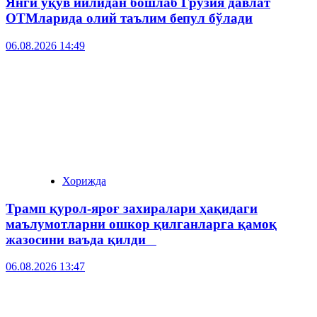
Янги ўқув йилидан бошлаб Грузия давлат
ОТМларида олий таълим бепул бўлади
06.08.2026 14:49
Хорижда
Трамп қурол-яроғ захиралари ҳақидаги
маълумотларни ошкор қилганларга қамоқ
жазосини ваъда қилди
06.08.2026 13:47