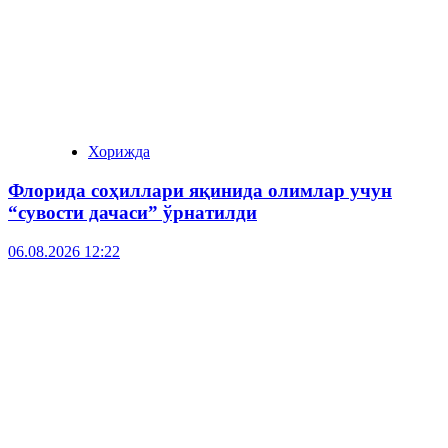
Хорижда
Флорида соҳиллари яқинида олимлар учун
“сувости дачаси” ўрнатилди
06.08.2026 12:22