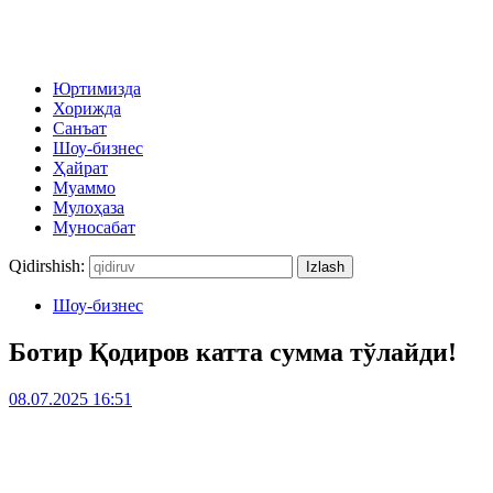
Юртимизда
Хорижда
Санъат
Шоу-бизнес
Ҳайрат
Муаммо
Мулоҳаза
Муносабат
Qidirshish:
Шоу-бизнес
Ботир Қодиров катта сумма тўлайди!
08.07.2025 16:51