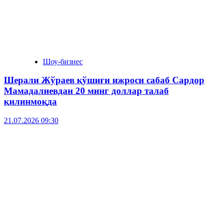
Шоу-бизнес
Шерали Жўраев қўшиғи ижроси сабаб Сардор
Мамадалиевдан 20 минг доллар талаб
қилинмоқда
21.07.2026 09:30