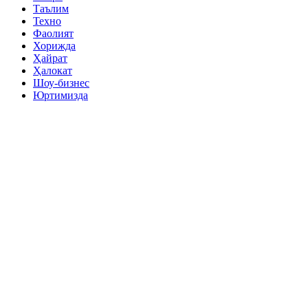
Таълим
Техно
Фаолият
Хорижда
Ҳайрат
Ҳалокат
Шоу-бизнес
Юртимизда