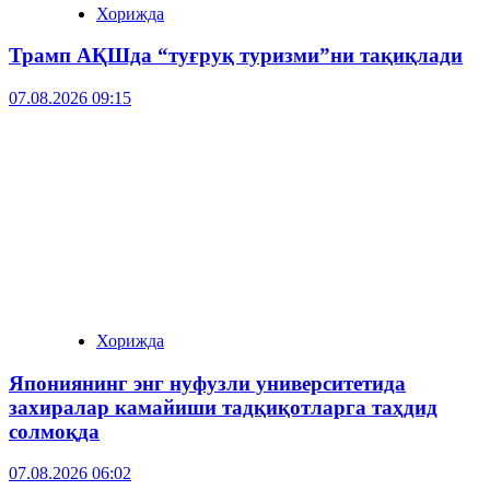
Хорижда
Трамп АҚШда “туғруқ туризми”ни тақиқлади
07.08.2026 09:15
Хорижда
Япониянинг энг нуфузли университетида
захиралар камайиши тадқиқотларга таҳдид
солмоқда
07.08.2026 06:02