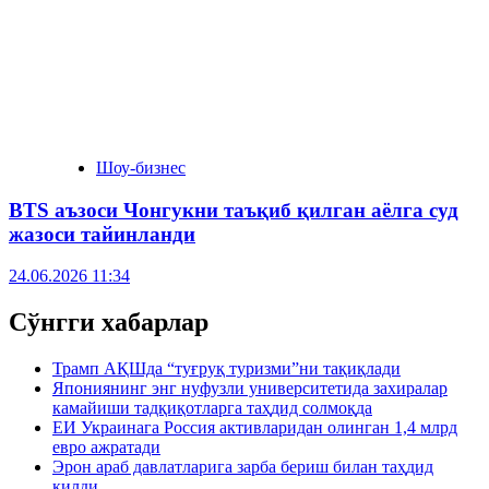
Шоу-бизнес
BTS аъзоси Чонгукни таъқиб қилган аёлга суд
жазоси тайинланди
24.06.2026 11:34
Сўнгги хабарлар
Трамп АҚШда “туғруқ туризми”ни тақиқлади
Япониянинг энг нуфузли университетида захиралар
камайиши тадқиқотларга таҳдид солмоқда
ЕИ Украинага Россия активларидан олинган 1,4 млрд
евро ажратади
Эрон араб давлатларига зарба бериш билан таҳдид
қилди