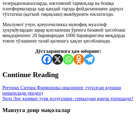
телерадиоканалларда, ижтимоий тармоқлар ва бошқа
платформаларда ҳар қандай тарзда фойдаланишни дарҳол
тўхтатиш (қатъий тақиқлаш) мажбурияти юклатилди.
Маълумот учун, қонунчиликка мувофиқ муаллиф
ҳуқуқбузардан зарар қопланиши ўрнига базавий ҳисоблаш
миқдорининг 20 бараваридан 1000 бараваригача миқдорда
товон тўлашини талаб қилишга ҳақли ҳисобланади.
Дўстларингизга ҳам юборинг:
Continue Reading
Previous
Ситора Фармонова онасининг туғилган кунини
нишонлади (видео)
Next
Энг қиммат турк юлдузлари: сериалдан қанча топишади?
Мавзуга доир мақолалар