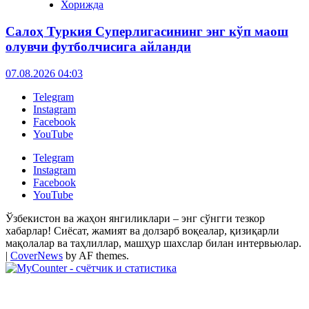
Хорижда
Салоҳ Туркия Суперлигасининг энг кўп маош
олувчи футболчисига айланди
07.08.2026 04:03
Telegram
Instagram
Facebook
YouTube
Telegram
Instagram
Facebook
YouTube
Ўзбекистон ва жаҳон янгиликлари – энг сўнгги тезкор
хабарлар! Сиёсат, жамият ва долзарб воқеалар, қизиқарли
мақолалар ва таҳлиллар, машҳур шахслар билан интервьюлар.
|
CoverNews
by AF themes.