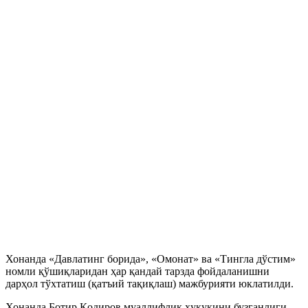
Хонанда «Давлатинг борида», «Омонат» ва «Тингла дўстим»
номли қўшиқларидан ҳар қандай тарзда фойдаланишни
дарҳол тўхтатиш (қатъий тақиқлаш) мажбурияти юклатилди.
Хонанда Ботир Қодиров муаллифлик ҳуқуқини бузганлиги