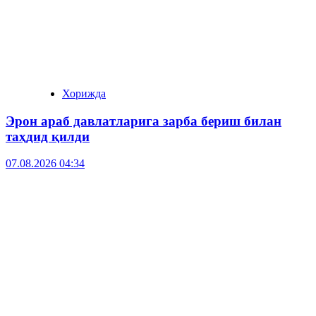
Хорижда
Эрон араб давлатларига зарба бериш билан
таҳдид қилди
07.08.2026 04:34