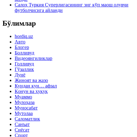
Салоҳ Туркия Суперлигасининг энг кўп маош олувчи
футболчисига айланди
Бўлимлар
hordiq.uz
Авто
Блогер
Болливуд
Видеоянгиликлар
Голливуд
Гўзаллик
Дунё
Жиноят ва жазо
Кундан кун… афзал
Қонун ва ҳуқуқ
Муаммо
Мулоҳаза
Муносабат
Мутолаа
Саломатлик
Санъат
Сиёсат
Спорт