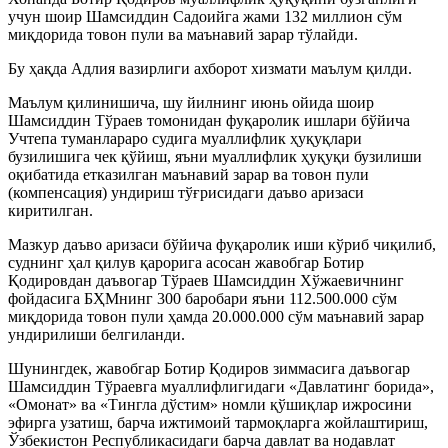
учун шоир Шамсиддин Садоийга жами 132 миллион сўм
миқдорида товон пули ва маънавий зарар тўлайди.
Бу ҳақда Адлия вазирлиги ахборот хизмати маълум қилди.
Маълум қилинишича, шу йилнинг июнь ойида шоир
Шамсиддин Тўраев томонидан фуқаролик ишлари бўйича
Учтепа туманлараро судига муаллифлик ҳуқуқлари
бузилишига чек қўйиш, яъни муаллифлик ҳуқуқи бузилиши
оқибатида етказилган маънавий зарар ва товон пули
(компенсация) ундириш тўғрисидаги даъво аризаси
киритилган.
Мазкур даъво аризаси бўйича фуқаролик иши кўриб чиқилиб,
суднинг ҳал қилув қарорига асосан жавобгар Ботир
Қодировдан даъвогар Тўраев Шамсиддин Хўжаевичнинг
фойдасига БҲМнинг 300 баробари яъни 112.500.000 сўм
миқдорида товон пули ҳамда 20.000.000 сўм маънавий зарар
ундирилиши белгиланди.
Шунингдек, жавобгар Ботир Қодиров зиммасига даъвогар
Шамсиддин Тўраевга муаллифлигидаги «Давлатинг борида»,
«Омонат» ва «Тингла дўстим» номли қўшиқлар ижросини
эфирга узатиш, барча ижтимоий тармоқларга жойлаштириш,
Ўзбекистон Республикасидаги барча давлат ва нодавлат