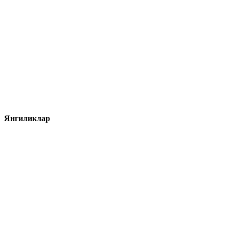
Янгиликлар