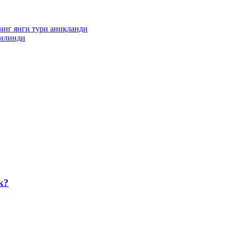
инг янги тури аниқланди
қилинди
к?