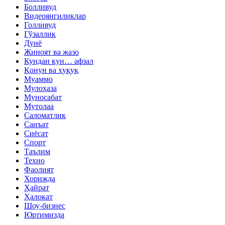
Болливуд
Видеоянгиликлар
Голливуд
Гўзаллик
Дунё
Жиноят ва жазо
Кундан кун… афзал
Қонун ва ҳуқуқ
Муаммо
Мулоҳаза
Муносабат
Мутолаа
Саломатлик
Санъат
Сиёсат
Спорт
Таълим
Техно
Фаолият
Хорижда
Ҳайрат
Ҳалокат
Шоу-бизнес
Юртимизда