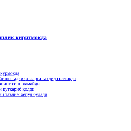
инлик киритмоқда
 кўрмоқда
йиши тадқиқотларга таҳдид солмоқда
рнинг сони камайди
и қутқариб қолди
ий таълим бепул бўлади