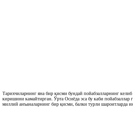
Тарихчиларнинг яна бир қисми бундай пойабзалларнинг келиб
киришини камайтирган. Ўрта Осиёда эса бу каби пойабзаллар 
миллий анъаналарнинг бир қисми, балки турли шароитларда ин