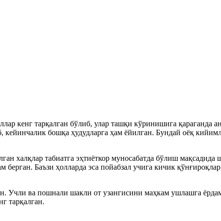
лар кенг тарқалган бўлиб, улар ташқи кўринишига қараганда а
б, кейинчалик бошқа ҳудудларга ҳам ёйилган. Бундай оёқ кийим
ган халқлар табиатга эҳтиёткор муносабатда бўлиш мақсадида 
ам берган. Баъзи ҳолларда эса пойабзал учига кичик қўнғироқл
ан. Учли ва пошнали шакли от узангисини маҳкам ушлашга ёрдам
нг тарқалган.