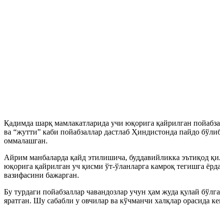
Қадимда шарқ мамлакатларида учи юқорига қайрилган пойабзал
ва “жутти” каби пойабзаллар дастлаб Ҳиндистонда пайдо бўли
оммалашган.
Айрим манбаларда қайд этилишича, буддавийликка эътиқод қил
юқорига қайрилган уч қисми ўт-ўланларга камроқ тегишга ёрд
вазифасини бажарган.
Бу турдаги пойабзаллар чавандозлар учун ҳам жуда қулай бўлг
яратган. Шу сабабли у овчилар ва кўчманчи халқлар орасида ке