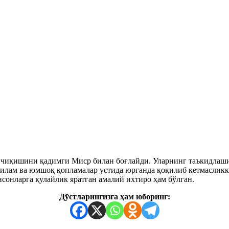
 чиқишини қадимги Миср билан боғлайди. Уларнинг таъкидлаши
гилам ва юмшоқ қопламалар устида юрганда қоқилиб кетмасликка
сонларга қулайлик яратган амалий ихтиро ҳам бўлган.
Дўстларингизга ҳам юборинг: