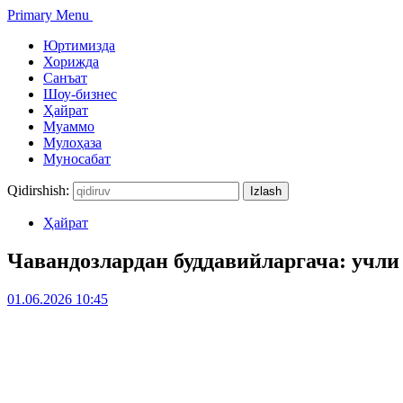
Primary Menu
Юртимизда
Хорижда
Санъат
Шоу-бизнес
Ҳайрат
Муаммо
Мулоҳаза
Муносабат
Qidirshish:
Ҳайрат
Чавандозлардан буддавийларгача: учли
01.06.2026 10:45