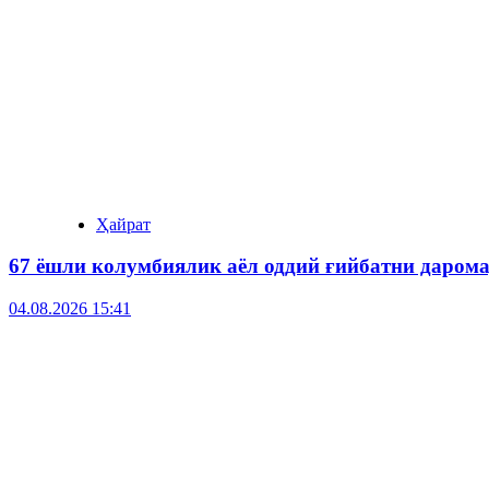
Ҳайрат
67 ёшли колумбиялик аёл оддий ғийбатни даром
04.08.2026 15:41