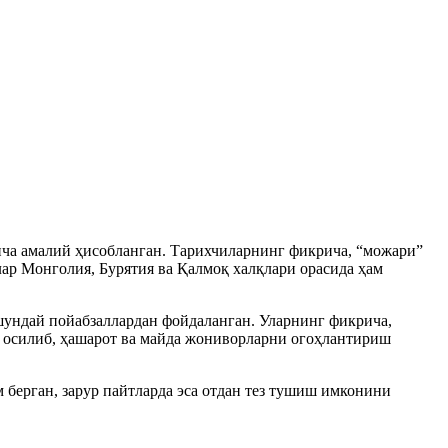
нча амалий ҳисобланган. Тарихчиларнинг фикрича, “можари”
лар Монголия, Бурятия ва Қалмоқ халқлари орасида ҳам
шундай пойабзаллардан фойдаланган. Уларнинг фикрича,
ар осилиб, ҳашарот ва майда жониворларни огоҳлантириш
 берган, зарур пайтларда эса отдан тез тушиш имконини