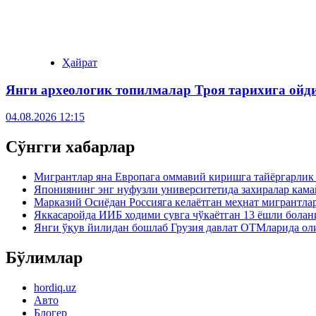
Ҳайрат
Янги археологик топилмалар Троя тарихига ойд
04.08.2026 12:15
Сўнгги хабарлар
Мигрантлар яна Европага оммавий киришга тайёргарлик
Япониянинг энг нуфузли университетида захиралар кама
Марказий Осиёдан Россияга келаётган меҳнат мигрантла
Яккасаройда ИИБ ходими сувга чўкаётган 13 ёшли болан
Янги ўқув йилидан бошлаб Грузия давлат ОТМларида ол
Бўлимлар
hordiq.uz
Авто
Блогер