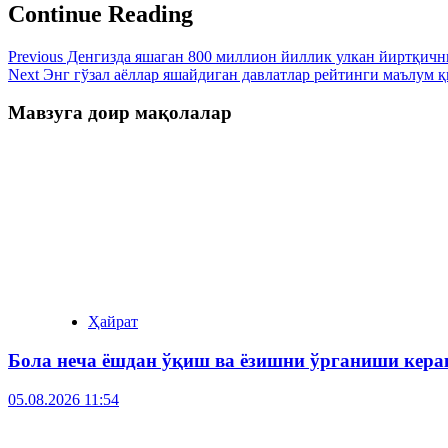
Continue Reading
Previous
Денгизда яшаган 800 миллион йиллик улкан йиртқичн
Next
Энг гўзал аёллар яшайдиган давлатлар рейтинги маълум 
Мавзуга доир мақолалар
Ҳайрат
Бола неча ёшдан ўқиш ва ёзишни ўрганиши кера
05.08.2026 11:54