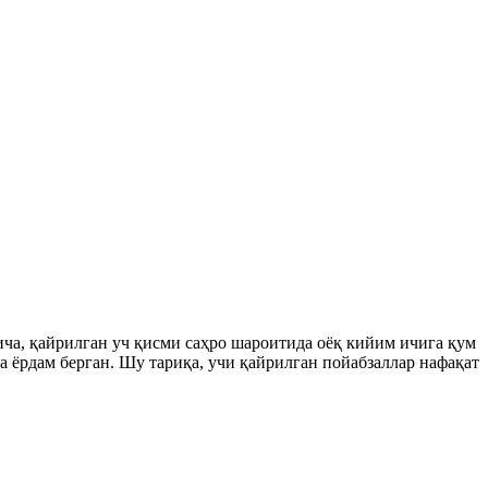
ча, қайрилган уч қисми саҳро шароитида оёқ кийим ичига қум
 ёрдам берган. Шу тариқа, учи қайрилган пойабзаллар нафақат