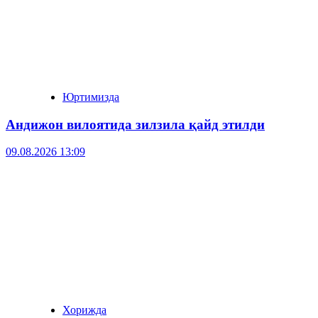
Юртимизда
Андижон вилоятида зилзила қайд этилди
09.08.2026 13:09
Хорижда