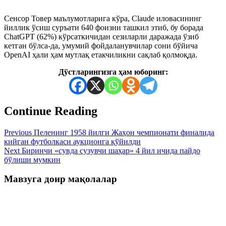
Сенсор Товер маълумотларига кўра, Claude иловасининг
йиллик ўсиш суръати 640 фоизни ташкил этиб, бу борада
ChatGPT (62%) кўрсаткичидан сезиларли даражада ўзиб
кетган бўлса-да, умумий фойдаланувчилар сони бўйича
OpenAI ҳали ҳам мутлақ етакчиликни сақлаб қолмоқда.
Дўстларингизга ҳам юборинг:
Continue Reading
Previous
Пеленинг 1958 йилги Жаҳон чемпионати финалида
кийган футболкаси аукционга қўйилди
Next
Биринчи «сувда сузувчи шаҳар» 4 йил ичида пайдо
бўлиши мумкин
Мавзуга доир мақолалар