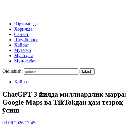
Юртимизда
Хорижда
Санъат
Шоу-бизнес
Ҳайрат
Муаммо
Мулоҳаза
Муносабат
Qidirshish:
Ҳайрат
ChatGPT 3 йилда миллиардлик марра:
Google Maps ва TikTokдан ҳам тезроқ
ўсиш
03.06.2026 17:45