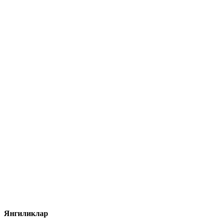
Янгиликлар