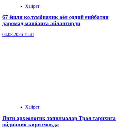
Ҳайрат
67 ёшли колумбиялик аёл оддий ғийбатни
даромад манбаига айлантирди
04.08.2026 15:41
Ҳайрат
Янги археологик топилмалар Троя тарихига
ойдинлик киритмоқда