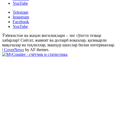
YouTube
Telegram
Instagram
Facebook
YouTube
Ўзбекистон ва жаҳон янгиликлари – энг сўнгги тезкор
хабарлар! Сиёсат, жамият ва долзарб воқеалар, қизиқарли
мақолалар ва таҳлиллар, машҳур шахслар билан интервьюлар.
|
CoverNews
by AF themes.