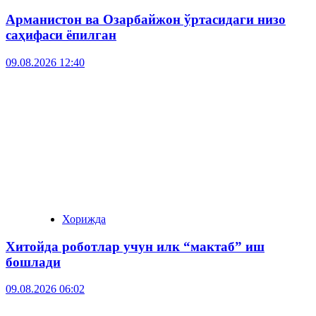
Арманистон ва Озарбайжон ўртасидаги низо
саҳифаси ёпилган
09.08.2026 12:40
Хорижда
Хитойда роботлар учун илк “мактаб” иш
бошлади
09.08.2026 06:02