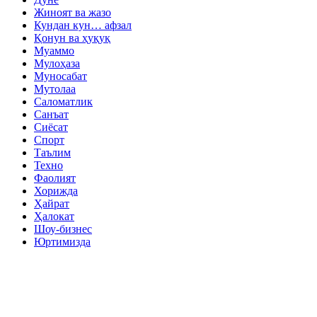
Жиноят ва жазо
Кундан кун… афзал
Қонун ва ҳуқуқ
Муаммо
Мулоҳаза
Муносабат
Мутолаа
Саломатлик
Санъат
Сиёсат
Спорт
Таълим
Техно
Фаолият
Хорижда
Ҳайрат
Ҳалокат
Шоу-бизнес
Юртимизда