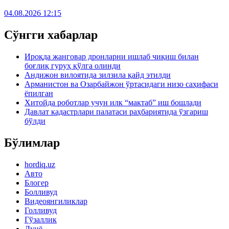
04.08.2026 12:15
Сўнгги хабарлар
Ироқда жанговар дронларни ишлаб чиқиш билан
боғлиқ гуруҳ қўлга олинди
Андижон вилоятида зилзила қайд этилди
Арманистон ва Озарбайжон ўртасидаги низо саҳифаси
ёпилган
Хитойда роботлар учун илк “мактаб” иш бошлади
Давлат кадастрлари палатаси раҳбариятида ўзгариш
бўлди
Бўлимлар
hordiq.uz
Авто
Блогер
Болливуд
Видеоянгиликлар
Голливуд
Гўзаллик
Дунё