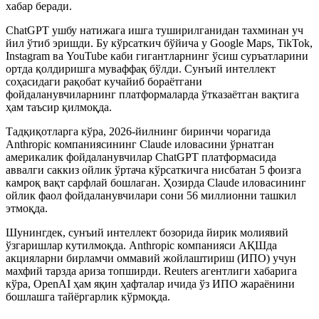
хабар беради.
ChatGPT ушбу натижага ишга туширилганидан тахминан уч
йил ўтиб эришди. Бу кўрсаткич бўйича у Google Maps, TikTok,
Instagram ва YouTube каби гигантларнинг ўсиш суръатларини
ортда қолдиришга муваффақ бўлди. Сунъий интеллект
соҳасидаги рақобат кучайиб бораётгани
фойдаланувчиларнинг платформаларда ўтказаётган вақтига
ҳам таъсир қилмоқда.
Тадқиқотларга кўра, 2026-йилнинг биринчи чорагида
Anthropic компаниясининг Claude иловасини ўрнатган
америкалик фойдаланувчилар ChatGPT платформасида
аввалги саккиз ойлик ўртача кўрсаткичга нисбатан 5 фоизга
камроқ вақт сарфлай бошлаган. Ҳозирда Claude иловасининг
ойлик фаол фойдаланувчилари сони 56 миллионни ташкил
этмоқда.
Шунингдек, сунъий интеллект бозорида йирик молиявий
ўзгаришлар кутилмоқда. Anthropic компанияси АҚШда
акцияларни бирламчи оммавий жойлаштириш (ИПО) учун
махфий тарзда ариза топширди. Reuters агентлиги хабарига
кўра, OpenAI ҳам яқин ҳафталар ичида ўз ИПО жараёнини
бошлашга тайёргарлик кўрмоқда.