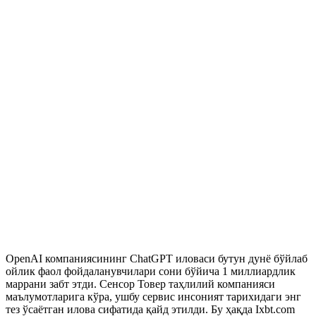
OpenAI компаниясининг ChatGPT иловаси бутун дунё бўйлаб
ойлик фаол фойдаланувчилари сони бўйича 1 миллиардлик
маррани забт этди. Сенсор Товер таҳлилий компанияси
маълумотларига кўра, ушбу сервис инсоният тарихидаги энг
тез ўсаётган илова сифатида қайд этилди. Бу ҳақда Ixbt.com