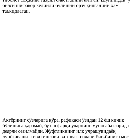
онаси шифокор келинли бўлишни орзу қилганини ҳам
таъкидлаган.
Актёрнинг сўзларига кўра, рафиқаси ўзидан 12 ёш кичик
бўлишига қарамай, бу ёш фарқи уларнинг муносабатларида
деярли сезилмайди. Жуфтликнинг илк учрашувидаёқ
дунёқараши, қизиқишлари ва характерлари бир-бирига мос