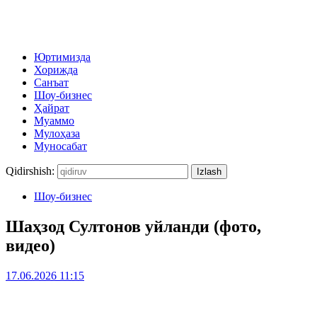
Юртимизда
Хорижда
Санъат
Шоу-бизнес
Ҳайрат
Муаммо
Мулоҳаза
Муносабат
Qidirshish:
Шоу-бизнес
Шаҳзод Султонов уйланди (фото,
видео)
17.06.2026 11:15