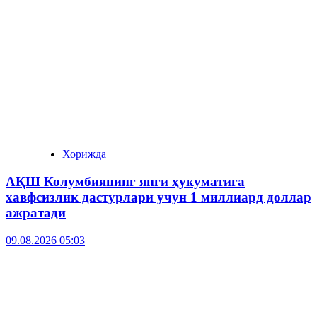
Хорижда
АҚШ Колумбиянинг янги ҳукуматига
хавфсизлик дастурлари учун 1 миллиард доллар
ажратади
09.08.2026 05:03