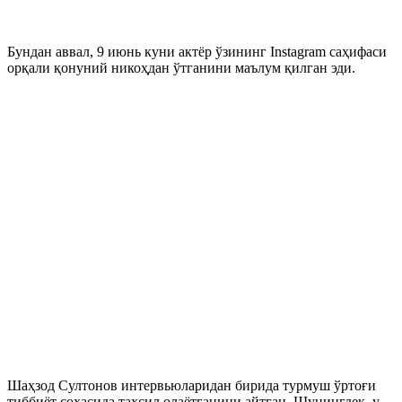
Бундан аввал, 9 июнь куни актёр ўзининг Instagram саҳифаси
орқали қонуний никоҳдан ўтганини маълум қилган эди.
Шаҳзод Султонов интервьюларидан бирида турмуш ўртоғи
тиббиёт соҳасида таҳсил олаётганини айтган. Шунингдек, у