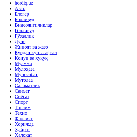
hordiq.uz
Авто
Блогер
Болливуд
Видеоянгиликлар
Голливуд
Гўзаллик
Дунё
Жиноят ва жазо
Кундан кун… афзал
Қонун ва ҳуқуқ
Муаммо
Мулоҳаза
Муносабат
Мутолаа
Саломатлик
Санъат
Сиёсат
Спорт
Таълим
Техно
Фаолият
Хорижда
Ҳайрат
Ҳалокат