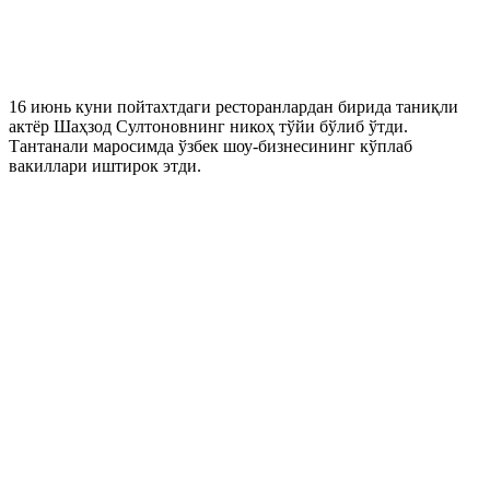
16 июнь куни пойтахтдаги ресторанлардан бирида таниқли
актёр Шаҳзод Султоновнинг никоҳ тўйи бўлиб ўтди.
Тантанали маросимда ўзбек шоу-бизнесининг кўплаб
вакиллари иштирок этди.