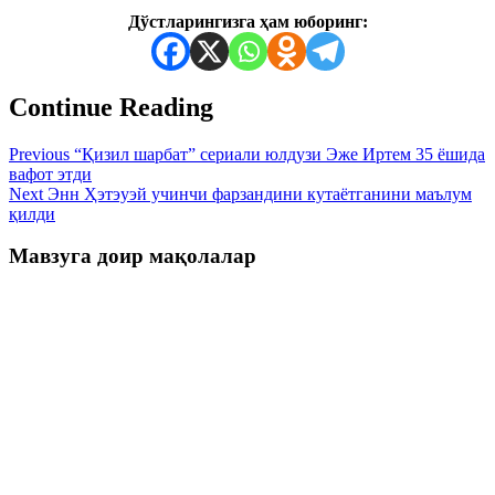
Дўстларингизга ҳам юборинг:
Continue Reading
Previous
“Қизил шарбат” сериали юлдузи Эже Иртем 35 ёшида
вафот этди
Next
Энн Ҳэтэуэй учинчи фарзандини кутаётганини маълум
қилди
Мавзуга доир мақолалар