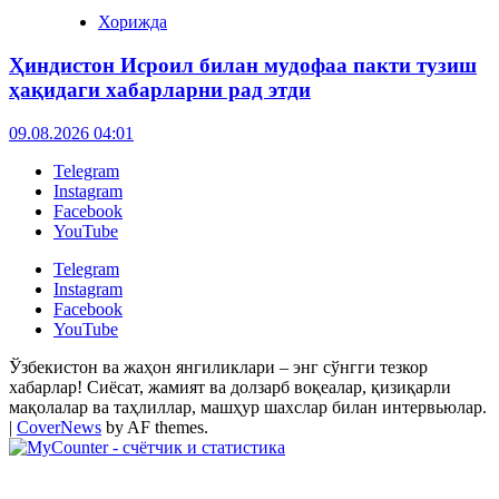
Хорижда
Ҳиндистон Исроил билан мудофаа пакти тузиш
ҳақидаги хабарларни рад этди
09.08.2026 04:01
Telegram
Instagram
Facebook
YouTube
Telegram
Instagram
Facebook
YouTube
Ўзбекистон ва жаҳон янгиликлари – энг сўнгги тезкор
хабарлар! Сиёсат, жамият ва долзарб воқеалар, қизиқарли
мақолалар ва таҳлиллар, машҳур шахслар билан интервьюлар.
|
CoverNews
by AF themes.