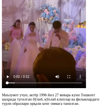
Маълумот учун, актёр 1996 йил 27 январь куни Тошкент
шаҳрида туғилган бўлиб, кўплаб клиплар ва фильмлардаги
турли образлари орқали кенг оммага танилган.