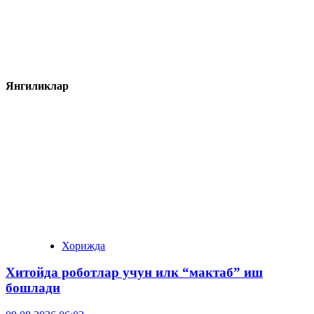
Янгиликлар
Хорижда
Хитойда роботлар учун илк “мактаб” иш
бошлади