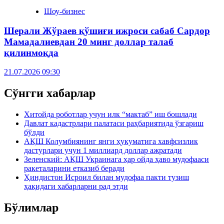
Шоу-бизнес
Шерали Жўраев қўшиғи ижроси сабаб Сардор
Мамадалиевдан 20 минг доллар талаб
қилинмоқда
21.07.2026 09:30
Сўнгги хабарлар
Хитойда роботлар учун илк “мактаб” иш бошлади
Давлат кадастрлари палатаси раҳбариятида ўзгариш
бўлди
АҚШ Колумбиянинг янги ҳукуматига хавфсизлик
дастурлари учун 1 миллиард доллар ажратади
Зеленский: АҚШ Украинага ҳар ойда ҳаво мудофааси
ракеталарини етказиб беради
Ҳиндистон Исроил билан мудофаа пакти тузиш
ҳақидаги хабарларни рад этди
Бўлимлар