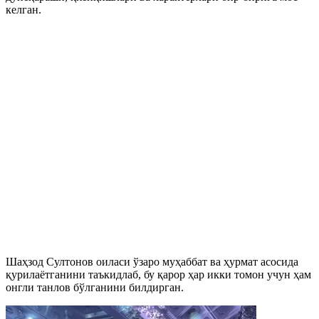
келган.
Шаҳзод Султонов оиласи ўзаро муҳаббат ва ҳурмат асосида
қурилаётганини таъкидлаб, бу қарор ҳар икки томон учун ҳам
онгли танлов бўлганини билдирган.