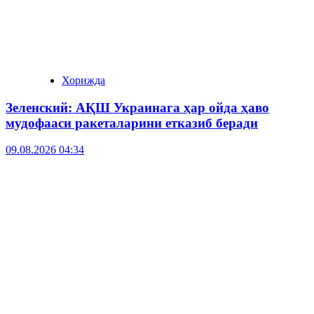
Хорижда
Зеленский: АҚШ Украинага ҳар ойда ҳаво
мудофааси ракеталарини етказиб беради
09.08.2026 04:34