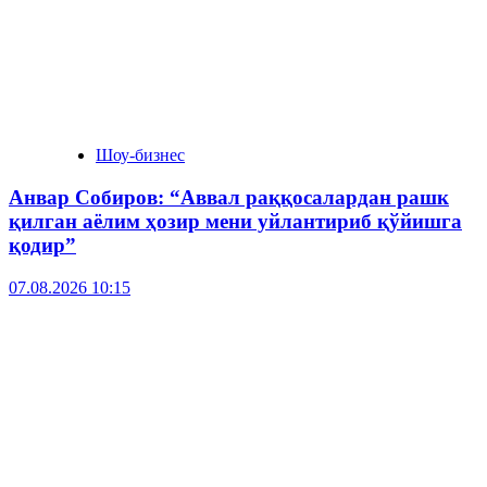
Шоу-бизнес
Анвар Собиров: “Аввал раққосалардан рашк
қилган аёлим ҳозир мени уйлантириб қўйишга
қодир”
07.08.2026 10:15